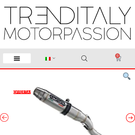
0
OFFERTA!