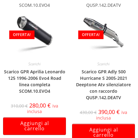
SCOM.10.EVO4
QUSP.142.DEATV
OFFERTA!
OFFERTA!
Scarichi
Scarichi
Scarico GPR Aprilia Leonardo
Scarico GPR Adly 500
125 1996-2006 Evo4 Road
Hurricane S 2005-2021
linea completa
Deeptone Atv silenziatore
SCOM.10.EVO4
con raccordo
QUSP.142.DEATV
280,00
€
310,00
€
iva
390,00
€
inclusa
430,00
€
iva
inclusa
Aggiungi al
carrello
Aggiungi al
carrello