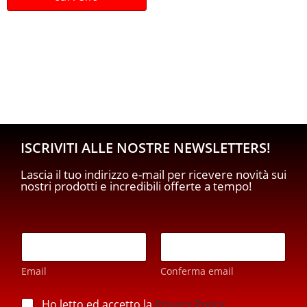
ISCRIVITI ALLE NOSTRE NEWSLETTERS!
Lascia il tuo indirizzo e-mail per ricevere novità sui
nostri prodotti e incredibili offerte a tempo!
E
E
m
m
a
a
i
Email
Conferma email
i
l
l
p
*
p
Ho letto ed accetto la
Privacy Policy
.
r