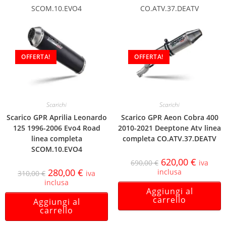
SCOM.10.EVO4
CO.ATV.37.DEATV
OFFERTA!
OFFERTA!
Scarichi
Scarichi
Scarico GPR Aprilia Leonardo
Scarico GPR Aeon Cobra 400
125 1996-2006 Evo4 Road
2010-2021 Deeptone Atv linea
linea completa
completa CO.ATV.37.DEATV
SCOM.10.EVO4
620,00
€
690,00
€
iva
280,00
€
inclusa
310,00
€
iva
inclusa
Aggiungi al
carrello
Aggiungi al
carrello