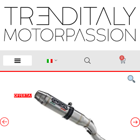
0
OFFERTA!