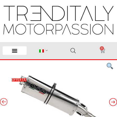
0
OFFERTA!