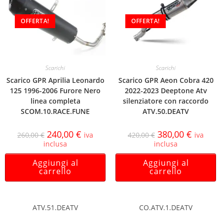
OFFERTA!
OFFERTA!
Scarichi
Scarichi
Scarico GPR Aprilia Leonardo
Scarico GPR Aeon Cobra 420
125 1996-2006 Furore Nero
2022-2023 Deeptone Atv
linea completa
silenziatore con raccordo
SCOM.10.RACE.FUNE
ATV.50.DEATV
240,00
€
380,00
€
260,00
€
iva
420,00
€
iva
inclusa
inclusa
Aggiungi al
Aggiungi al
carrello
carrello
ATV.51.DEATV
CO.ATV.1.DEATV