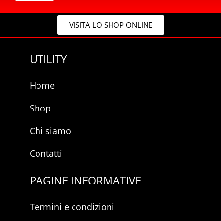
c
y
VISITA LO SHOP ONLINE
*
UTILITY
Home
Shop
Chi siamo
Contatti
PAGINE INFORMATIVE
Termini e condizioni