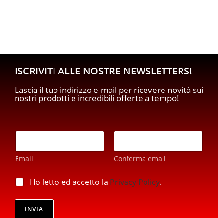
ISCRIVITI ALLE NOSTRE NEWSLETTERS!
Lascia il tuo indirizzo e-mail per ricevere novità sui
nostri prodotti e incredibili offerte a tempo!
*
E
E
m
m
a
a
Email
Conferma email
i
i
l
l
*
p
Ho letto ed accetto la
Privacy Policy
.
*
r
i
v
INVIA
a