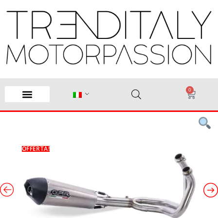
0
OFFERTA!