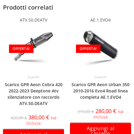
Prodotti correlati
ATV.50.DEATV
AE.1.EVO4
OFFERTA!
OFFERTA!
Scarichi
Scarichi
Scarico GPR Aeon Cobra 420
Scarico GPR Aeon Urban 350
2022-2023 Deeptone Atv
2010-2016 Evo4 Road linea
silenziatore con raccordo
completa AE.1.EVO4
ATV.50.DEATV
280,00
€
310,00
€
iva
380,00
€
inclusa
420,00
€
iva
inclusa
Aggiungi al
carrello