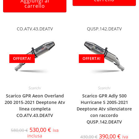
Aggiungi al
carrello
CO.ATV.43.DEATV
QUSP.142.DEATV
OFFERTA!
OFFERTA!
Scarichi
Scarichi
Scarico GPR Aeon Overland
Scarico GPR Adly 500
200 2015-2021 Deeptone Atv
Hurricane S 2005-2021
linea completa
Deeptone Atv silenziatore
CO.ATV.43.DEATV
con raccordo
QUSP.142.DEATV
530,00
€
580,00
€
iva
390,00
€
inclusa
430,00
€
iva