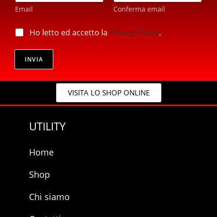
a
a
Email
Conferma email
i
i
l
l
*
p
Ho letto ed accetto la
Privacy Policy
.
*
r
i
v
INVIA
a
c
y
VISITA LO SHOP ONLINE
*
UTILITY
Home
Shop
Chi siamo