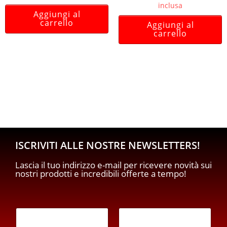
inclusa
Aggiungi al
carrello
Aggiungi al
carrello
ISCRIVITI ALLE NOSTRE NEWSLETTERS!
Lascia il tuo indirizzo e-mail per ricevere novità sui
nostri prodotti e incredibili offerte a tempo!
*
E
E
m
m