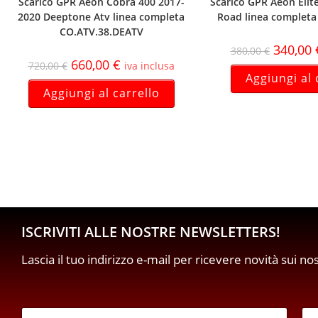
Scarico GPR Aeon Cobra 400 2017-
Scarico GPR Aeon Elit
2020 Deeptone Atv linea completa
Road linea completa
CO.ATV.38.DEATV
340,00
380,00
€
660,00
€
720,00
€
iva inclusa
Aggiungi al 
Aggiungi al carrello
ISCRIVITI ALLE NOSTRE NEWSLETTERS!
Lascia il tuo indirizzo e-mail per ricevere novità sui no
E