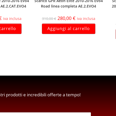
e 2010-2016 Evo4
Scarico GPR Aeon Elite 2010-2016 Evo4
Sc
 AE.2.CAT.EVO4
Road linea completa AE.2.EVO4
20
€
280,00
€
iva inclusa
310,00
€
iva inclusa
carrello
Aggiungi al carrello
stri prodotti e incredibili offerte a tempo!