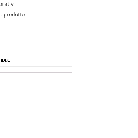
orativi
o prodotto
IDEO