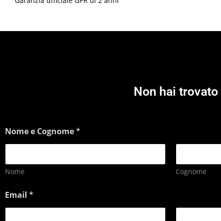
Garanzia ufficiale GPR di 2 anni
Non hai trovato 
Nome e Cognome
*
Nome
Cognome
Email
*