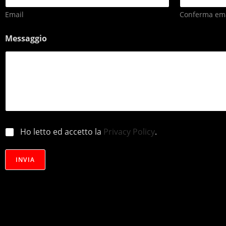
Email
Conferma ema
Messaggio
p
Ho letto ed accetto la
Privacy Policy
.
r
i
v
INVIA
a
c
y
*