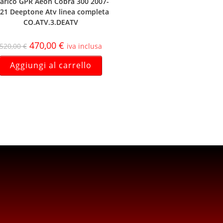
arico GPR Aeon Cobra 300 2007-
21 Deeptone Atv linea completa
CO.ATV.3.DEATV
470,00
€
520,00
€
iva inclusa
Aggiungi al carrello