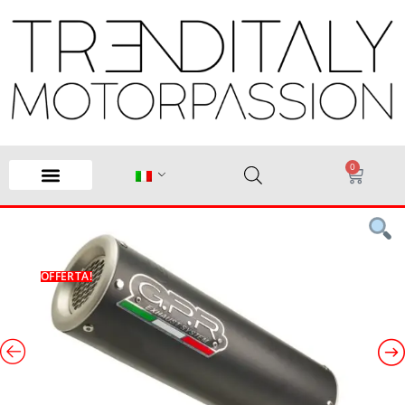
0
OFFERTA!