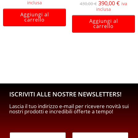
390,00
€
inclusa
430,00
€
iva
inclusa
Aggiungi al
carrello
Aggiungi al
carrello
ISCRIVITI ALLE NOSTRE NEWSLETTERS!
Lascia il tuo indirizzo e-mail per ricevere novità sui
nostri prodotti e incredibili offerte a tempo!
E