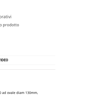
orativi
o prodotto
IDEO
 90 ad ovale diam 130mm,