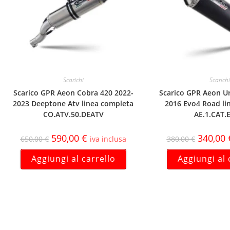
Scarichi
Scarichi
Scarico GPR Aeon Cobra 420 2022-
Scarico GPR Aeon U
2023 Deeptone Atv linea completa
2016 Evo4 Road li
CO.ATV.50.DEATV
AE.1.CAT.
590,00
€
340,00
650,00
€
iva inclusa
380,00
€
Aggiungi al carrello
Aggiungi al 