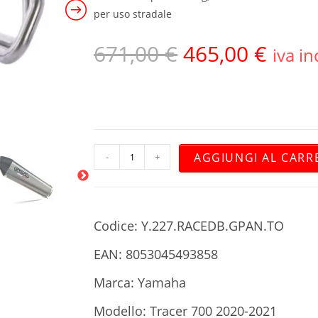
per uso stradale
671,00
€
465,00
€
iva in
AGGIUNGI AL CARR
-
+
Codice: Y.227.RACEDB.GPAN.TO
EAN: 8053045493858
Marca: Yamaha
Modello: Tracer 700 2020-2021