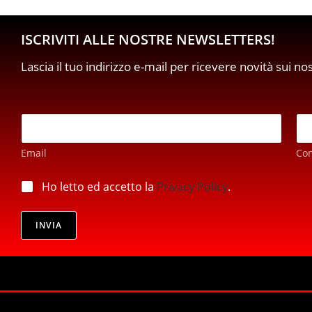
ISCRIVITI ALLE NOSTRE NEWSLETTERS!
Lascia il tuo indirizzo e-mail per ricevere novità sui no
*
E
*
m
E
a
m
Email
Co
i
a
l
i
*
p
Ho letto ed accetto la
Privacy Policy
.
l
r
i
v
INVIA
a
c
y
*