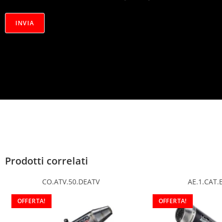
r
i
v
INVIA
a
c
y
*
Prodotti correlati
CO.ATV.50.DEATV
AE.1.CAT.
OFFERTA!
OFFERTA!