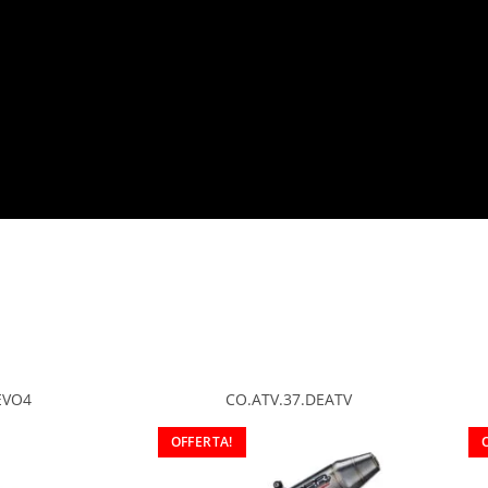
EVO4
CO.ATV.37.DEATV
OFFERTA!