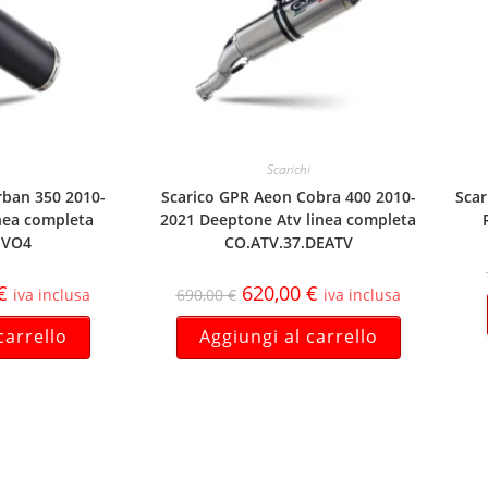
Scarichi
rban 350 2010-
Scarico GPR Aeon Cobra 400 2010-
Scar
nea completa
2021 Deeptone Atv linea completa
EVO4
CO.ATV.37.DEATV
€
620,00
€
iva inclusa
690,00
€
iva inclusa
carrello
Aggiungi al carrello