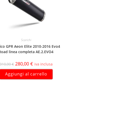
Scarichi
ico GPR Aeon Elite 2010-2016 Evo4
Road linea completa AE.2.EVO4
280,00
€
310,00
€
iva inclusa
Aggiungi al carrello