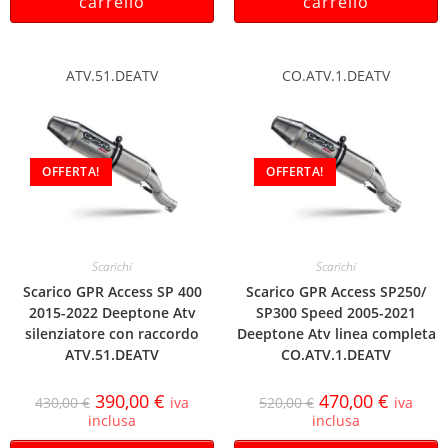
carrello
carrello
ATV.51.DEATV
CO.ATV.1.DEATV
OFFERTA!
OFFERTA!
Scarichi
Scarichi
Scarico GPR Access SP 400
Scarico GPR Access SP250/
2015-2022 Deeptone Atv
SP300 Speed 2005-2021
silenziatore con raccordo
Deeptone Atv linea completa
ATV.51.DEATV
CO.ATV.1.DEATV
390,00
€
470,00
€
430,00
€
iva
520,00
€
iva
inclusa
inclusa