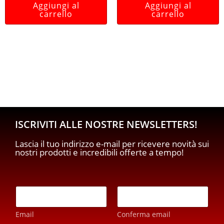
Aggiungi al
Aggiungi al
carrello
carrello
ISCRIVITI ALLE NOSTRE NEWSLETTERS!
Lascia il tuo indirizzo e-mail per ricevere novità sui
nostri prodotti e incredibili offerte a tempo!
p
E
r
m
i
a
v
Email
Conferma email
i
a