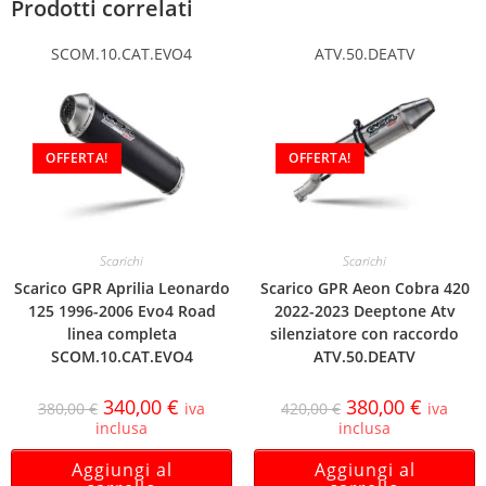
Prodotti correlati
SCOM.10.CAT.EVO4
ATV.50.DEATV
OFFERTA!
OFFERTA!
Scarichi
Scarichi
Scarico GPR Aprilia Leonardo
Scarico GPR Aeon Cobra 420
125 1996-2006 Evo4 Road
2022-2023 Deeptone Atv
linea completa
silenziatore con raccordo
SCOM.10.CAT.EVO4
ATV.50.DEATV
340,00
€
380,00
€
380,00
€
iva
420,00
€
iva
inclusa
inclusa
Aggiungi al
Aggiungi al