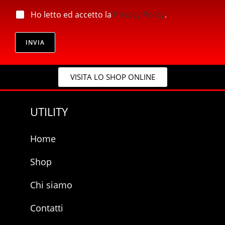
l
c
*
p
Ho letto ed accetto la
Privacy Policy
.
y
r
*
i
*
v
INVIA
a
c
y
VISITA LO SHOP ONLINE
*
UTILITY
Home
Shop
Chi siamo
Contatti