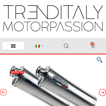
0
OFFERTA!