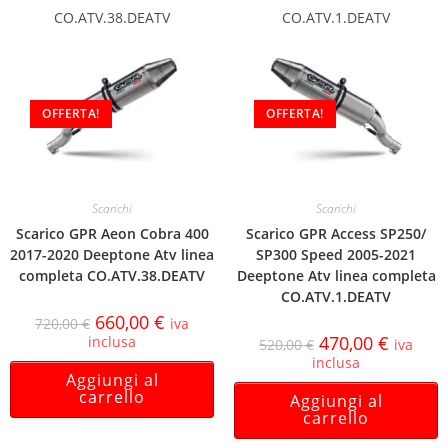
CO.ATV.38.DEATV
CO.ATV.1.DEATV
OFFERTA!
OFFERTA!
Scarichi
Scarichi
Scarico GPR Aeon Cobra 400
Scarico GPR Access SP250/
2017-2020 Deeptone Atv linea
SP300 Speed 2005-2021
completa CO.ATV.38.DEATV
Deeptone Atv linea completa
CO.ATV.1.DEATV
660,00
€
720,00
€
iva
470,00
€
inclusa
520,00
€
iva
inclusa
Aggiungi al
carrello
Aggiungi al
carrello