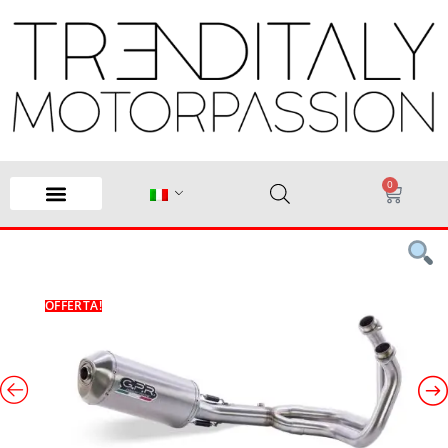
0
OFFERTA!