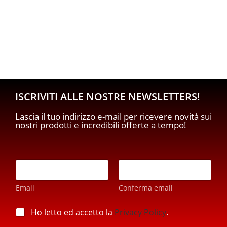
ISCRIVITI ALLE NOSTRE NEWSLETTERS!
Lascia il tuo indirizzo e-mail per ricevere novità sui
nostri prodotti e incredibili offerte a tempo!
E
E
m
m
a
a
i
Email
Conferma email
i
l
l
E
*
p
Ho letto ed accetto la
Privacy Policy
.
m
r
a