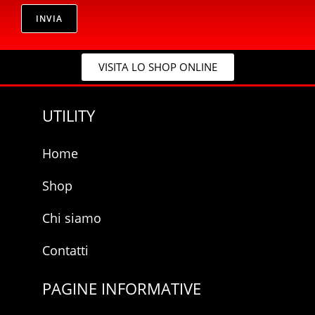
i
i
v
INVIA
l
a
*
c
y
VISITA LO SHOP ONLINE
*
UTILITY
Home
Shop
Chi siamo
Contatti
PAGINE INFORMATIVE