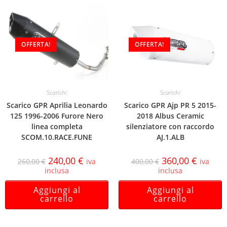
OFFERTA!
OFFERTA!
Scarichi
Scarichi
Scarico GPR Aprilia Leonardo
Scarico GPR Ajp PR 5 2015-
125 1996-2006 Furore Nero
2018 Albus Ceramic
linea completa
silenziatore con raccordo
SCOM.10.RACE.FUNE
AJ.1.ALB
240,00
€
360,00
€
260,00
€
iva
400,00
€
iva
inclusa
inclusa
Aggiungi al
Aggiungi al
carrello
carrello