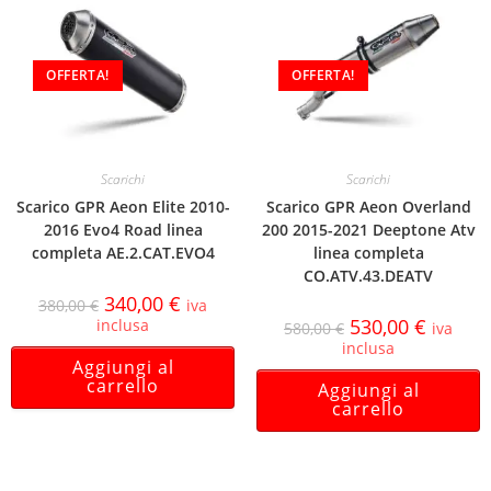
OFFERTA!
OFFERTA!
Scarichi
Scarichi
Scarico GPR Aeon Elite 2010-
Scarico GPR Aeon Overland
2016 Evo4 Road linea
200 2015-2021 Deeptone Atv
completa AE.2.CAT.EVO4
linea completa
CO.ATV.43.DEATV
340,00
€
380,00
€
iva
530,00
€
inclusa
580,00
€
iva
inclusa
Aggiungi al
carrello
Aggiungi al
carrello