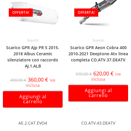
OFFERTA!
OFFERTA!
Scarichi
Scarichi
Scarico GPR Ajp PR 5 2015-
Scarico GPR Aeon Cobra 400
2018 Albus Ceramic
2010-2021 Deeptone Atv linea
silenziatore con raccordo
completa CO.ATV.37.DEATV
AJ.1.ALB
620,00
€
690,00
€
iva
360,00
€
inclusa
400,00
€
iva
inclusa
Aggiungi al
carrello
Aggiungi al
carrello
AE.2.CAT.EVO4
CO.ATV.43.DEATV