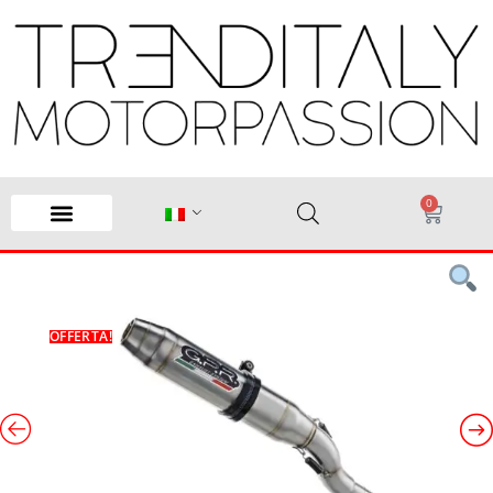
0
OFFERTA!