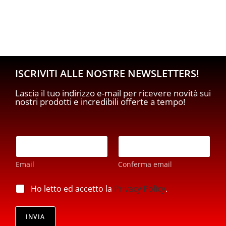
ISCRIVITI ALLE NOSTRE NEWSLETTERS!
Lascia il tuo indirizzo e-mail per ricevere novità sui
nostri prodotti e incredibili offerte a tempo!
E
E
m
m
a
a
i
Email
Conferma email
i
l
l
p
*
p
Ho letto ed accetto la
Privacy Policy
.
r
r
i
i
v
v
INVIA
a
a