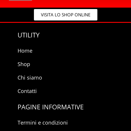
c
c
y
y
*
VISITA LO SHOP ONLINE
*
UTILITY
Home
Shop
Chi siamo
Contatti
PAGINE INFORMATIVE
Termini e condizioni