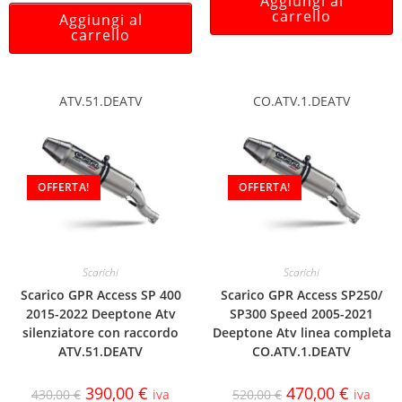
Aggiungi al
carrello
Aggiungi al
carrello
ATV.51.DEATV
CO.ATV.1.DEATV
OFFERTA!
OFFERTA!
Scarichi
Scarichi
Scarico GPR Access SP 400
Scarico GPR Access SP250/
2015-2022 Deeptone Atv
SP300 Speed 2005-2021
silenziatore con raccordo
Deeptone Atv linea completa
ATV.51.DEATV
CO.ATV.1.DEATV
390,00
€
470,00
€
430,00
€
iva
520,00
€
iva