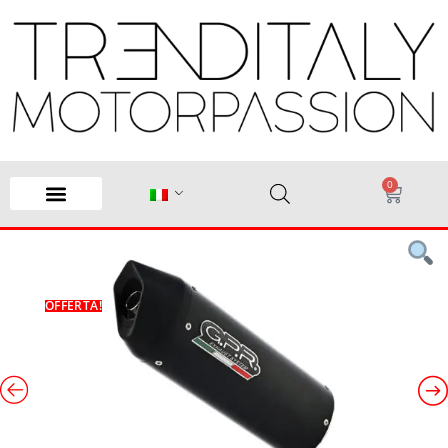
0
OFFERTA!