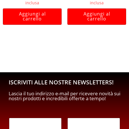
inclusa
inclusa
Aggiungi al
Aggiungi al
carrello
carrello
ISCRIVITI ALLE NOSTRE NEWSLETTERS!
Lascia il tuo indirizzo e-mail per ricevere novità sui
nostri prodotti e incredibili offerte a tempo!
E
E
m
m
a