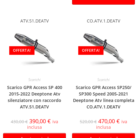
ATV.51.DEATV
CO.ATV.1.DEATV
OFFERTA!
OFFERTA!
Scarichi
Scarichi
Scarico GPR Access SP 400
Scarico GPR Access SP250/
2015-2022 Deeptone Atv
SP300 Speed 2005-2021
silenziatore con raccordo
Deeptone Atv linea completa
ATV.51.DEATV
CO.ATV.1.DEATV
390,00
€
470,00
€
430,00
€
iva
520,00
€
iva
inclusa
inclusa