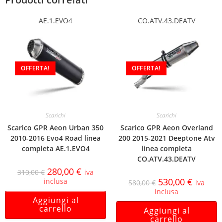
AE.1.EVO4
CO.ATV.43.DEATV
OFFERTA!
OFFERTA!
Scarichi
Scarichi
Scarico GPR Aeon Urban 350
Scarico GPR Aeon Overland
2010-2016 Evo4 Road linea
200 2015-2021 Deeptone Atv
completa AE.1.EVO4
linea completa
CO.ATV.43.DEATV
280,00
€
310,00
€
iva
530,00
€
inclusa
580,00
€
iva
inclusa
Aggiungi al
carrello
Aggiungi al
carrello