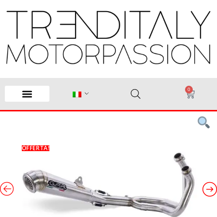
0
OFFERTA!