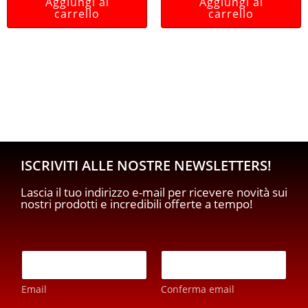
Aggiungi al
Aggiungi al
carrello
carrello
ISCRIVITI ALLE NOSTRE NEWSLETTERS!
Lascia il tuo indirizzo e-mail per ricevere novità sui
nostri prodotti e incredibili offerte a tempo!
E
E
m
m
a
a
i
Email
Conferma email
i
l
l