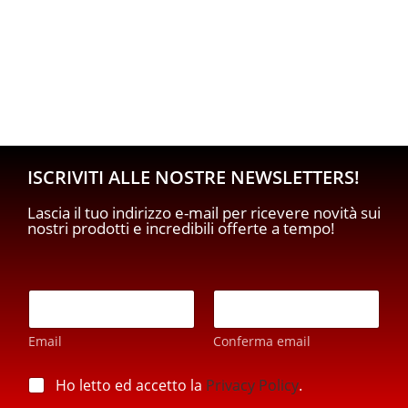
ISCRIVITI ALLE NOSTRE NEWSLETTERS!
Lascia il tuo indirizzo e-mail per ricevere novità sui
nostri prodotti e incredibili offerte a tempo!
E
m
a
Email
Conferma email
i
l
*
*
p
Ho letto ed accetto la
Privacy Policy
.
p
r
r