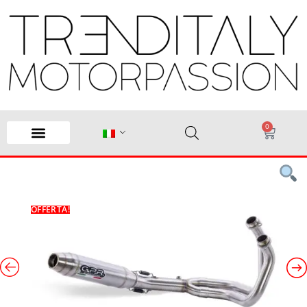
0
OFFERTA!