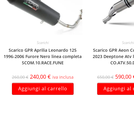
Scarichi
Scarichi
Scarico GPR Aprilia Leonardo 125
Scarico GPR Aeon C
1996-2006 Furore Nero linea completa
2023 Deeptone Atv 
SCOM.10.RACE.FUNE
CO.ATV.50.
240,00
€
590,00
260,00
€
iva inclusa
650,00
€
Aggiungi al carrello
Aggiungi al 