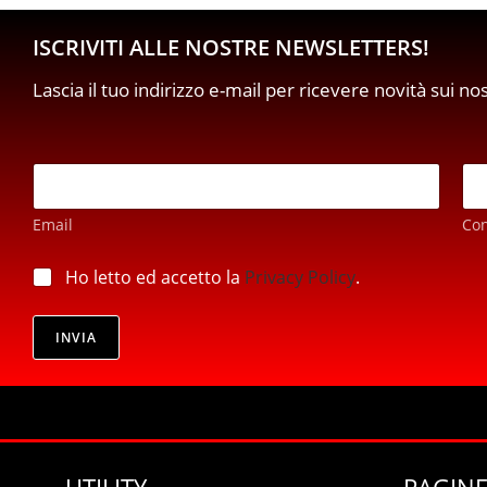
ISCRIVITI ALLE NOSTRE NEWSLETTERS!
Lascia il tuo indirizzo e-mail per ricevere novità sui no
E
m
a
Email
Co
i
l
p
*
p
Ho letto ed accetto la
Privacy Policy
.
r
r
i
i
v
v
INVIA
a
a
c
c
y
y
p
*
r
i
v