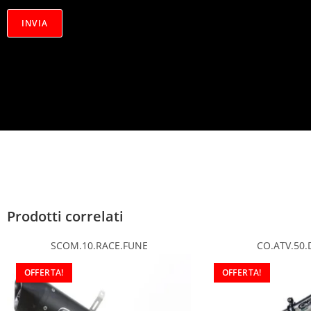
i
v
INVIA
a
c
y
*
Prodotti correlati
SCOM.10.RACE.FUNE
CO.ATV.50.
OFFERTA!
OFFERTA!