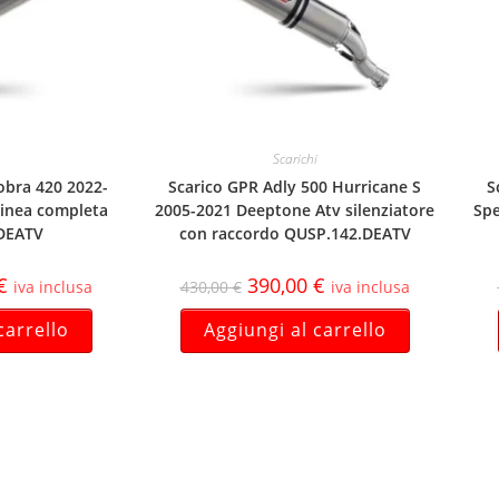
Scarichi
obra 420 2022-
Scarico GPR Adly 500 Hurricane S
S
linea completa
2005-2021 Deeptone Atv silenziatore
Spe
DEATV
con raccordo QUSP.142.DEATV
€
390,00
€
iva inclusa
430,00
€
iva inclusa
carrello
Aggiungi al carrello