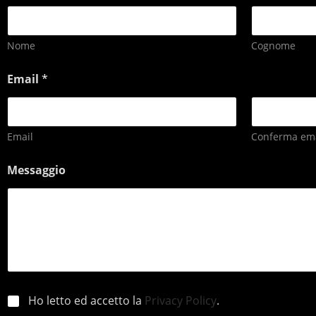
Nome
Cognome
Email
*
Email
Conferma ema
Messaggio
p
Ho letto ed accetto la
Privacy Policy
.
r