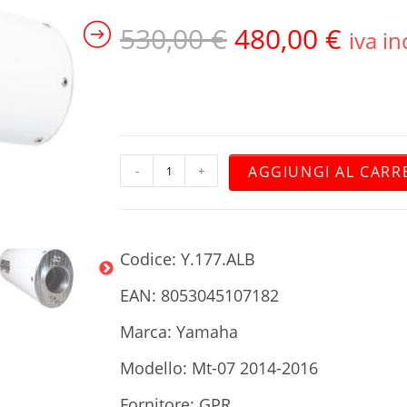
530,00
€
480,00
€
iva in
AGGIUNGI AL CARR
-
+
Codice: Y.177.ALB
EAN: 8053045107182
Marca: Yamaha
Modello: Mt-07 2014-2016
Fornitore: GPR