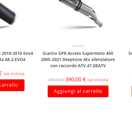
Scarichi
e 2010-2016 Evo4
Scarico GPR Access Supermoto 450
S
ta AE.2.EVO4
2005-2021 Deeptone Atv silenziatore
con raccordo ATV.47.DEATV
€
iva inclusa
390,00
€
430,00
€
iva inclusa
carrello
Aggiungi al carrello