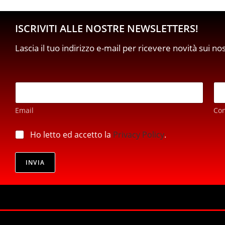
ISCRIVITI ALLE NOSTRE NEWSLETTERS!
Lascia il tuo indirizzo e-mail per ricevere novità sui no
E
m
a
Email
Co
i
l
p
*
p
Ho letto ed accetto la
Privacy Policy
.
r
r
i
i
v
v
INVIA
a
a
c
c
y
y
*
*
*