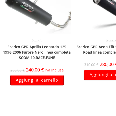
Scarichi
Scarichi
Scarico GPR Aprilia Leonardo 125
Scarico GPR Aeon Elit
1996-2006 Furore Nero linea completa
Road linea comple
SCOM.10.RACE.FUNE
280,00
310,00
€
240,00
€
260,00
€
iva inclusa
Aggiungi al 
Aggiungi al carrello