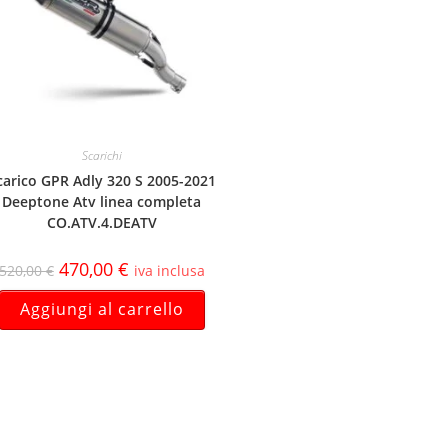
Scarichi
carico GPR Adly 320 S 2005-2021
Deeptone Atv linea completa
CO.ATV.4.DEATV
470,00
€
520,00
€
iva inclusa
Aggiungi al carrello