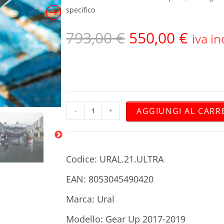
specifico
793,00
€
550,00
€
iva in
AGGIUNGI AL CARR
-
+
Codice: URAL.21.ULTRA
EAN: 8053045490420
Marca: Ural
Modello: Gear Up 2017-2019