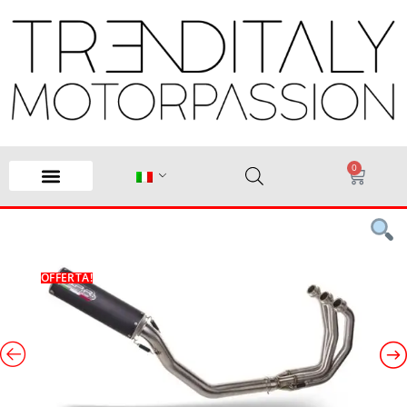
0
OFFERTA!