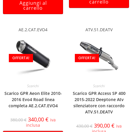
carrello
Aggiungi al
carrello
AE.2.CAT.EVO4
ATV.51.DEATV
OFFERTA!
OFFERTA!
Scarichi
Scarichi
Scarico GPR Aeon Elite 2010-
Scarico GPR Access SP 400
2016 Evo4 Road linea
2015-2022 Deeptone Atv
completa AE.2.CAT.EVO4
silenziatore con raccordo
ATV.51.DEATV
340,00
€
380,00
€
iva
390,00
€
inclusa
430,00
€
iva
inclusa