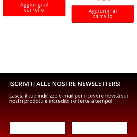
Aggiungi al
carrello
Aggiungi al
carrello
ISCRIVITI ALLE NOSTRE NEWSLETTERS!
Lascia il tuo indirizzo e-mail per ricevere novità sui
nostri prodotti e incredibili offerte a tempo!
E
m
a