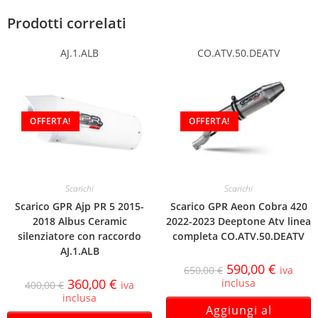
Prodotti correlati
AJ.1.ALB
CO.ATV.50.DEATV
OFFERTA!
OFFERTA!
Scarichi
Scarichi
Scarico GPR Ajp PR 5 2015-
Scarico GPR Aeon Cobra 420
2018 Albus Ceramic
2022-2023 Deeptone Atv linea
silenziatore con raccordo
completa CO.ATV.50.DEATV
AJ.1.ALB
590,00
€
650,00
€
iva
360,00
€
inclusa
400,00
€
iva
inclusa
Aggiungi al