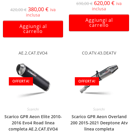
620,00
€
690,00
€
iva
380,00
€
inclusa
420,00
€
iva
inclusa
Aggiungi al
carrello
Aggiungi al
carrello
AE.2.CAT.EVO4
CO.ATV.43.DEATV
OFFERTA!
OFFERTA!
Scarichi
Scarichi
Scarico GPR Aeon Elite 2010-
Scarico GPR Aeon Overland
2016 Evo4 Road linea
200 2015-2021 Deeptone Atv
completa AE.2.CAT.EVO4
linea completa