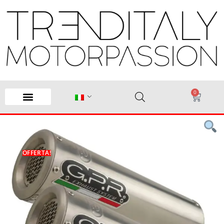
0
OFFERTA!