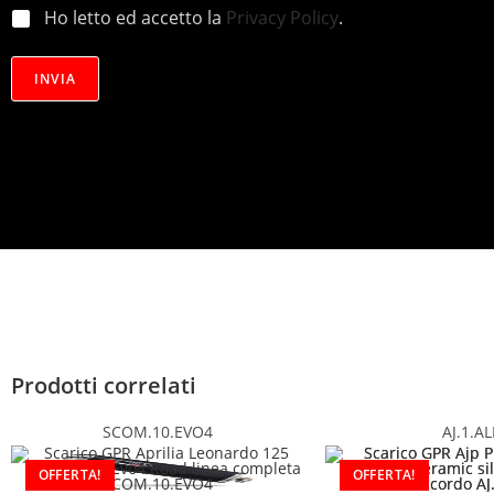
p
Ho letto ed accetto la
Privacy Policy
.
r
i
v
INVIA
a
c
y
*
Prodotti correlati
SCOM.10.EVO4
AJ.1.AL
OFFERTA!
OFFERTA!