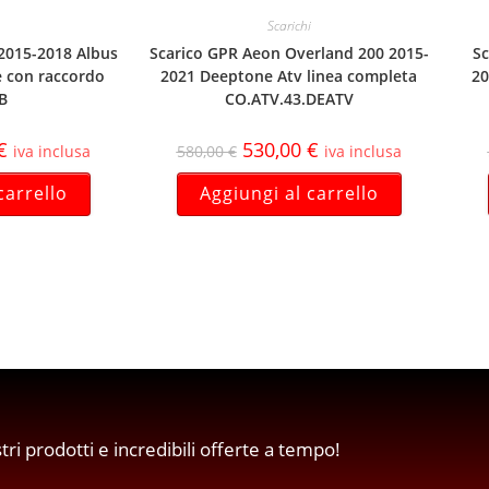
Scarichi
 2015-2018 Albus
Scarico GPR Aeon Overland 200 2015-
Sc
e con raccordo
2021 Deeptone Atv linea completa
20
LB
CO.ATV.43.DEATV
€
530,00
€
iva inclusa
580,00
€
iva inclusa
carrello
Aggiungi al carrello
stri prodotti e incredibili offerte a tempo!