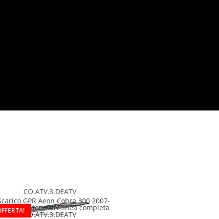
CO.ATV.3.DEATV
OFFERTA!