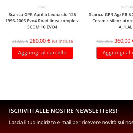
Scarichi
Scarichi
Scarico GPR Aprilia Leonardo 125
Scarico GPR Ajp PR 5
1996-2006 Evo4 Road linea completa
Ceramic silenziator
SCOM.10.EVO4
AJ.1.A
280,00
€
360,00
310,00
€
iva inclusa
400,00
€
Aggiungi al carrello
Aggiungi al 
ISCRIVITI ALLE NOSTRE NEWSLETTERS!
Lascia il tuo indirizzo e-mail per ricevere novità sui no