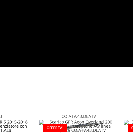
B
CO.ATV.43.DEATV
OFFERTA!