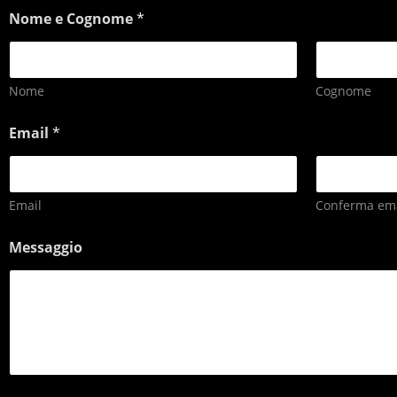
Nome e Cognome
*
Nome
Cognome
Email
*
Email
Conferma ema
Messaggio