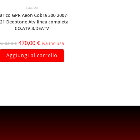
Scarichi
arico GPR Aeon Cobra 300 2007-
21 Deeptone Atv linea completa
CO.ATV.3.DEATV
470,00
€
520,00
€
iva inclusa
Aggiungi al carrello