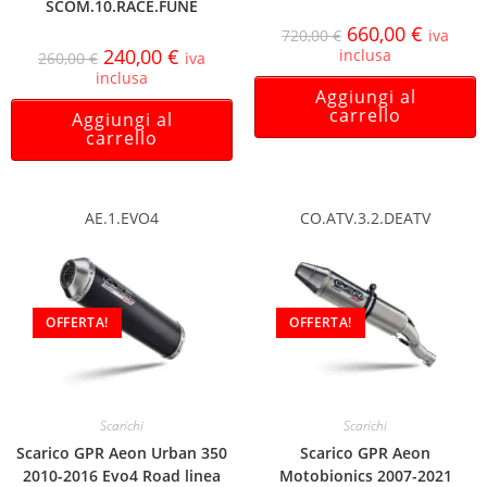
SCOM.10.RACE.FUNE
660,00
€
720,00
€
iva
240,00
€
inclusa
260,00
€
iva
inclusa
Aggiungi al
carrello
Aggiungi al
carrello
AE.1.EVO4
CO.ATV.3.2.DEATV
OFFERTA!
OFFERTA!
Scarichi
Scarichi
Scarico GPR Aeon Urban 350
Scarico GPR Aeon
2010-2016 Evo4 Road linea
Motobionics 2007-2021