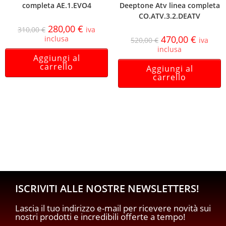
completa AE.1.EVO4
Deeptone Atv linea completa
CO.ATV.3.2.DEATV
280,00
€
310,00
€
iva
470,00
€
inclusa
520,00
€
iva
inclusa
Aggiungi al
carrello
Aggiungi al
carrello
ISCRIVITI ALLE NOSTRE NEWSLETTERS!
Lascia il tuo indirizzo e-mail per ricevere novità sui
nostri prodotti e incredibili offerte a tempo!