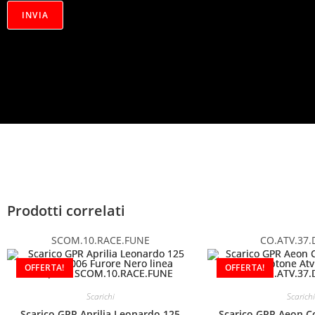
i
v
INVIA
a
c
y
*
Prodotti correlati
SCOM.10.RACE.FUNE
CO.ATV.37.
OFFERTA!
OFFERTA!
Scarichi
Scarichi
Scarico GPR Aprilia Leonardo 125
Scarico GPR Aeon C