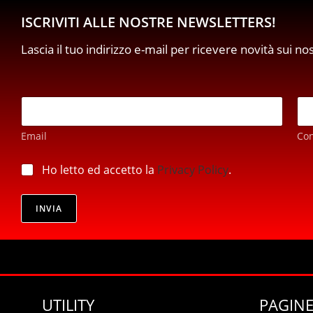
ISCRIVITI ALLE NOSTRE NEWSLETTERS!
Lascia il tuo indirizzo e-mail per ricevere novità sui no
p
E
r
m
i
a
v
Email
Co
i
a
l
c
*
p
Ho letto ed accetto la
Privacy Policy
.
y
r
p
i
r
v
INVIA
i
a
v
c
a
y
c
*
y
E
m
UTILITY
PAGINE
a