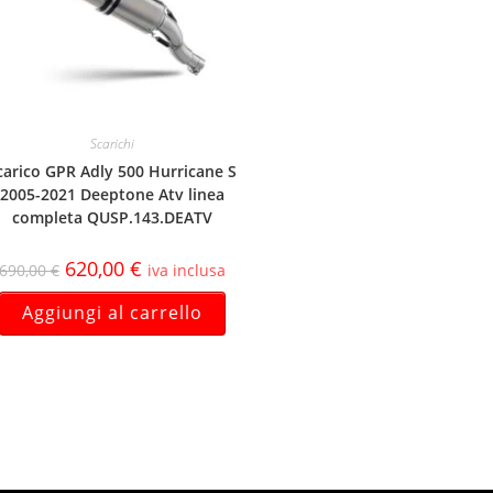
Scarichi
carico GPR Adly 500 Hurricane S
2005-2021 Deeptone Atv linea
completa QUSP.143.DEATV
620,00
€
690,00
€
iva inclusa
Aggiungi al carrello