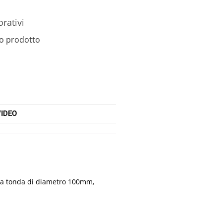
orativi
o prodotto
IDEO
orma tonda di diametro 100mm,