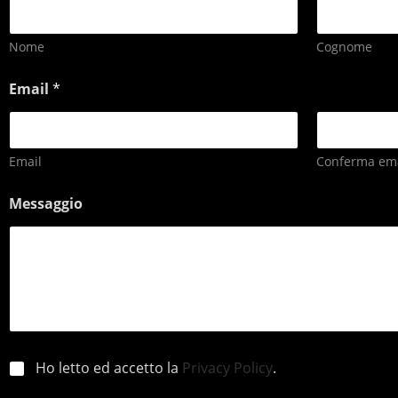
Nome
Cognome
Email
*
Email
Conferma ema
Messaggio
p
Ho letto ed accetto la
Privacy Policy
.
r