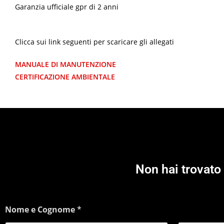
Garanzia ufficiale gpr di 2 anni
Clicca sui link seguenti per scaricare gli allegati
MANUALE DI MANUTENZIONE
CERTIFICAZIONE AMBIENTALE
Non hai trovato 
Nome e Cognome
*