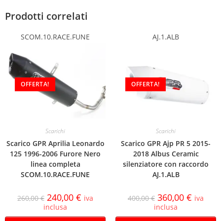
Prodotti correlati
SCOM.10.RACE.FUNE
AJ.1.ALB
OFFERTA!
OFFERTA!
Scarichi
Scarichi
Scarico GPR Aprilia Leonardo
Scarico GPR Ajp PR 5 2015-
125 1996-2006 Furore Nero
2018 Albus Ceramic
linea completa
silenziatore con raccordo
SCOM.10.RACE.FUNE
AJ.1.ALB
240,00
€
360,00
€
260,00
€
iva
400,00
€
iva
inclusa
inclusa