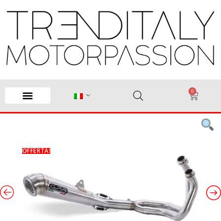
0
OFFERTA!