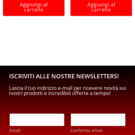
Aggiungi al
Aggiungi al
carrello
carrello
ISCRIVITI ALLE NOSTRE NEWSLETTERS!
Lascia il tuo indirizzo e-mail per ricevere novità sui
nostri prodotti e incredibili offerte a tempo!
E
m
a
Email
Conferma email
i