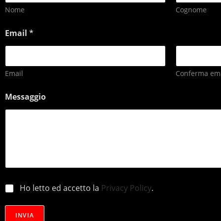
Nome
Cognome
Email
*
Email
Conferma ema
Messaggio
p
Ho letto ed accetto la
Privacy Policy
.
r
i
v
INVIA