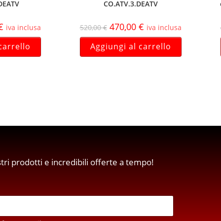
DEATV
CO.ATV.3.DEATV
€
470,00
€
iva inclusa
520,00
€
iva inclusa
carrello
Aggiungi al carrello
stri prodotti e incredibili offerte a tempo!