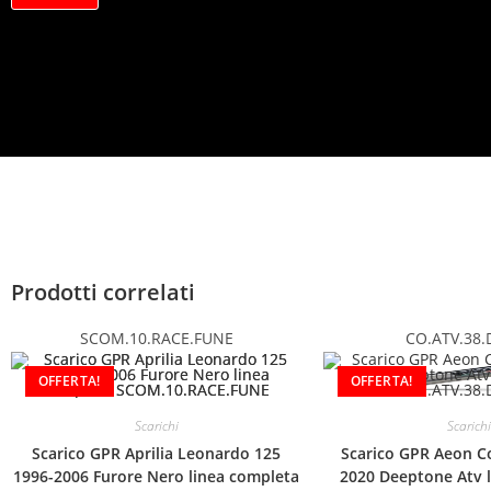
a
c
y
*
Prodotti correlati
SCOM.10.RACE.FUNE
CO.ATV.38.
OFFERTA!
OFFERTA!
Scarichi
Scarichi
Scarico GPR Aprilia Leonardo 125
Scarico GPR Aeon C
1996-2006 Furore Nero linea completa
2020 Deeptone Atv 