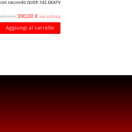
con raccordo QUSP.142.DEATV
390,00
€
430,00
€
iva inclusa
Aggiungi al carrello