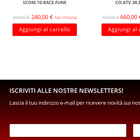
SCOM.10.RACE.FUNE
CO.ATV.38.
240,00
€
660,00
260,00
€
iva inclusa
720,00
€
Aggiungi al carrello
Aggiungi al 
ISCRIVITI ALLE NOSTRE NEWSLETTERS!
Lascia il tuo indirizzo e-mail per ricevere novità sui no
E
E
m
m
a
a
i