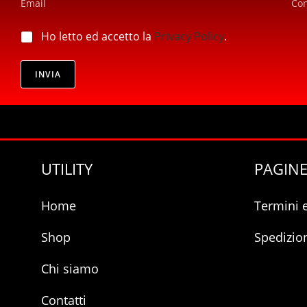
Email
Co
i
l
l
p
*
p
Ho letto ed accetto la
Privacy Policy
.
r
r
i
i
v
v
INVIA
a
a
c
c
y
y
*
*
UTILITY
PAGINE
Home
Termini 
Shop
Spedizio
Chi siamo
Contatti