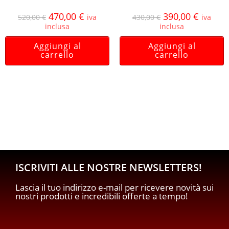
470,00
€
390,00
€
520,00
€
iva
430,00
€
iva
inclusa
inclusa
Aggiungi al
Aggiungi al
carrello
carrello
ISCRIVITI ALLE NOSTRE NEWSLETTERS!
Lascia il tuo indirizzo e-mail per ricevere novità sui
nostri prodotti e incredibili offerte a tempo!
*