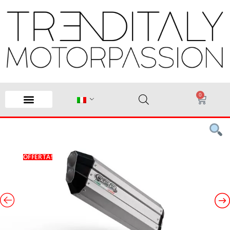
0
OFFERTA!