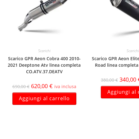
Scarichi
Scarichi
Scarico GPR Aeon Cobra 400 2010-
Scarico GPR Aeon Elit
2021 Deeptone Atv linea completa
Road linea completa
CO.ATV.37.DEATV
340,00
380,00
€
620,00
€
690,00
€
iva inclusa
Aggiungi al 
Aggiungi al carrello