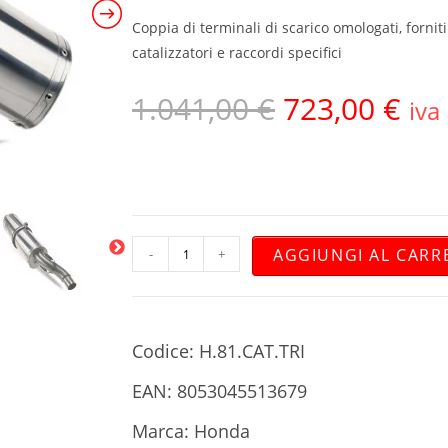
Coppia di terminali di scarico omologati, forniti
catalizzatori e raccordi specifici
1.041,00
€
723,00
€
iva
AGGIUNGI AL CARR
-
+
Codice: H.81.CAT.TRI
EAN: 8053045513679
Marca: Honda