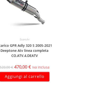
Scarichi
carico GPR Adly 320 S 2005-2021
Deeptone Atv linea completa
CO.ATV.4.DEATV
470,00
€
520,00
€
iva inclusa
Aggiungi al carrello