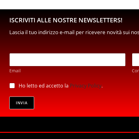
ISCRIVITI ALLE NOSTRE NEWSLETTERS!
Lascia il tuo indirizzo e-mail per ricevere novità sui no
E
m
a
Email
Co
i
l
*
*
p
Ho letto ed accetto la
Privacy Policy
.
*
r
*
i
v
INVIA
a
c
y
*