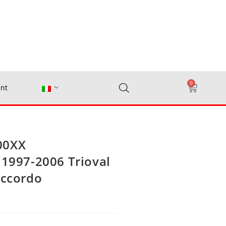
0
nt
00XX
 1997-2006 Trioval
accordo