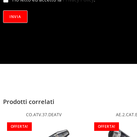
r
i
v
INVIA
a
c
y
*
Prodotti correlati
CO.ATV.37.DEATV
AE.2.CAT.
OFFERTA!
OFFERTA!