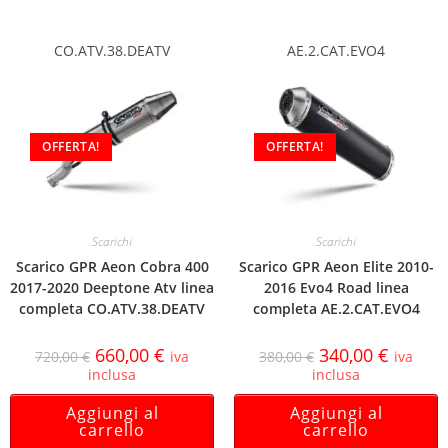
CO.ATV.38.DEATV
AE.2.CAT.EVO4
OFFERTA!
OFFERTA!
Scarichi
Scarichi
Scarico GPR Aeon Cobra 400
Scarico GPR Aeon Elite 2010-
2017-2020 Deeptone Atv linea
2016 Evo4 Road linea
completa CO.ATV.38.DEATV
completa AE.2.CAT.EVO4
660,00
€
340,00
€
720,00
€
iva
380,00
€
iva
inclusa
inclusa
Aggiungi al
Aggiungi al
carrello
carrello