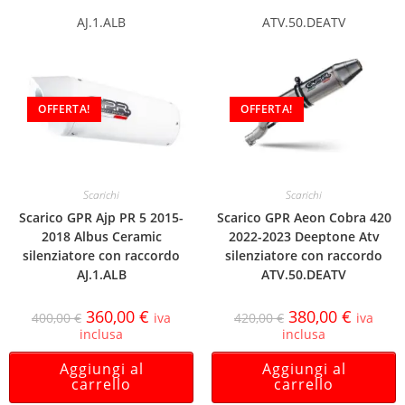
AJ.1.ALB
ATV.50.DEATV
OFFERTA!
OFFERTA!
Scarichi
Scarichi
Scarico GPR Ajp PR 5 2015-
Scarico GPR Aeon Cobra 420
2018 Albus Ceramic
2022-2023 Deeptone Atv
silenziatore con raccordo
silenziatore con raccordo
AJ.1.ALB
ATV.50.DEATV
360,00
€
380,00
€
400,00
€
iva
420,00
€
iva
inclusa
inclusa
Aggiungi al
Aggiungi al
carrello
carrello