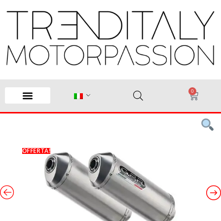
0
OFFERTA!