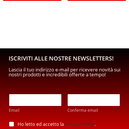
ISCRIVITI ALLE NOSTRE NEWSLETTERS!
Lascia il tuo indirizzo e-mail per ricevere novità sui
nostri prodotti e incredibili offerte a tempo!
E
m
a
Email
Conferma email
i
l
E
*
p
Ho letto ed accetto la
Privacy Policy
.
m
r