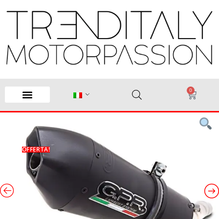
0
OFFERTA!