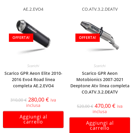
AE.2.EVO4
CO.ATV.3.2.DEATV
OFFERTA!
OFFERTA!
Scarichi
Scarichi
Scarico GPR Aeon Elite 2010-
Scarico GPR Aeon
2016 Evo4 Road linea
Motobionics 2007-2021
completa AE.2.EVO4
Deeptone Atv linea completa
CO.ATV.3.2.DEATV
280,00
€
310,00
€
iva
470,00
€
inclusa
520,00
€
iva
inclusa
Aggiungi al
carrello
Aggiungi al
carrello