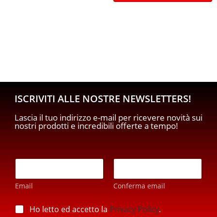
ISCRIVITI ALLE NOSTRE NEWSLETTERS!
Lascia il tuo indirizzo e-mail per ricevere novità sui
nostri prodotti e incredibili offerte a tempo!
p
E
r
m
i
a
v
Email
Conferma email
i
a
l
c
*
p
Ho letto ed accetto la
Privacy Policy
.
y