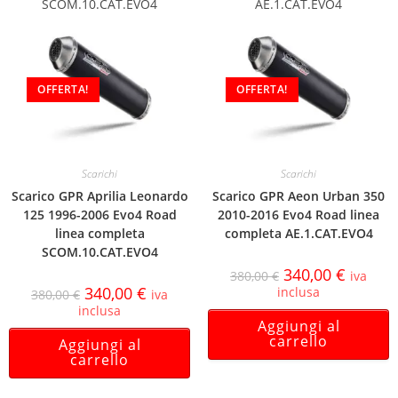
SCOM.10.CAT.EVO4
AE.1.CAT.EVO4
OFFERTA!
OFFERTA!
Scarichi
Scarichi
Scarico GPR Aprilia Leonardo
Scarico GPR Aeon Urban 350
125 1996-2006 Evo4 Road
2010-2016 Evo4 Road linea
linea completa
completa AE.1.CAT.EVO4
SCOM.10.CAT.EVO4
340,00
€
380,00
€
iva
340,00
€
inclusa
380,00
€
iva
inclusa
Aggiungi al
carrello
Aggiungi al
carrello