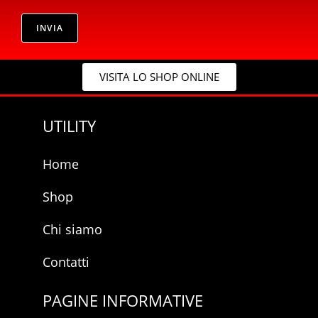
r
E
i
m
v
INVIA
a
a
i
c
l
y
*
VISITA LO SHOP ONLINE
*
UTILITY
Home
Shop
Chi siamo
Contatti
PAGINE INFORMATIVE