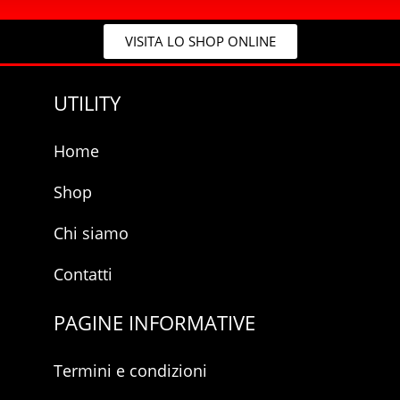
v
c
a
y
c
VISITA LO SHOP ONLINE
*
y
p
r
UTILITY
i
v
a
Home
c
y
Shop
Chi siamo
Contatti
PAGINE INFORMATIVE
Termini e condizioni