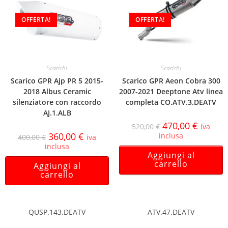
OFFERTA!
OFFERTA!
Scarichi
Scarichi
Scarico GPR Ajp PR 5 2015-
Scarico GPR Aeon Cobra 300
2018 Albus Ceramic
2007-2021 Deeptone Atv linea
silenziatore con raccordo
completa CO.ATV.3.DEATV
AJ.1.ALB
470,00
€
520,00
€
iva
360,00
€
inclusa
400,00
€
iva
inclusa
Aggiungi al
carrello
Aggiungi al
carrello
QUSP.143.DEATV
ATV.47.DEATV