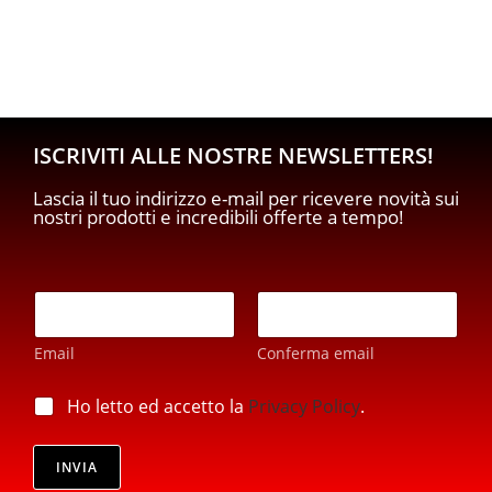
ISCRIVITI ALLE NOSTRE NEWSLETTERS!
Lascia il tuo indirizzo e-mail per ricevere novità sui
nostri prodotti e incredibili offerte a tempo!
p
E
r
m
i
a
v
Email
Conferma email
i
a
l
c
*
p
Ho letto ed accetto la
Privacy Policy
.
y
r
p
i
r
v
INVIA
i
a