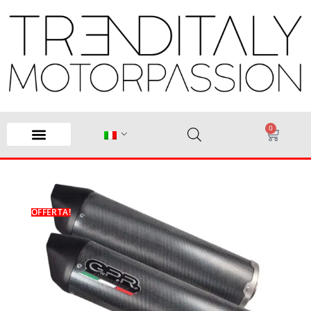
0
OFFERTA!