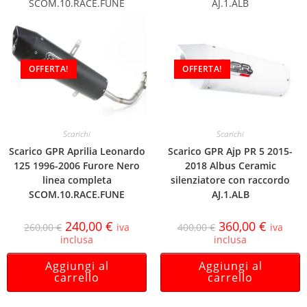
SCOM.10.RACE.FUNE
AJ.1.ALB
OFFERTA!
OFFERTA!
Scarichi
Scarichi
Scarico GPR Aprilia Leonardo
Scarico GPR Ajp PR 5 2015-
125 1996-2006 Furore Nero
2018 Albus Ceramic
linea completa
silenziatore con raccordo
SCOM.10.RACE.FUNE
AJ.1.ALB
240,00
€
360,00
€
260,00
€
iva
400,00
€
iva
inclusa
inclusa
Aggiungi al
Aggiungi al
carrello
carrello