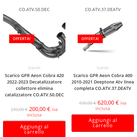
CO.ATV.50.DEC
CO.ATV.37.DEATV
OFFERTA!
OFFERTA!
Scarichi
Scarichi
Scarico GPR Aeon Cobra 420
Scarico GPR Aeon Cobra 400
2022-2023 Decatalizzatore
2010-2021 Deeptone Atv linea
collettore elimina
completa CO.ATV.37.DEATV
catalizzatore CO.ATV.50.DEC
620,00
€
690,00
€
iva
200,00
€
inclusa
230,00
€
iva
inclusa
Aggiungi al
carrello
Aggiungi al
carrello