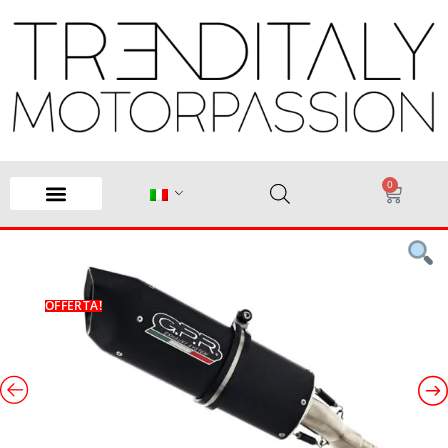
0
OFFERTA!