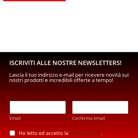
ISCRIVITI ALLE NOSTRE NEWSLETTERS!
Lascia il tuo indirizzo e-mail per ricevere novità sui
nostri prodotti e incredibili offerte a tempo!
*
E
E
m
m
a
a
Email
Conferma email
i
i
l
l
*
p
Ho letto ed accetto la
Privacy Policy
.
p