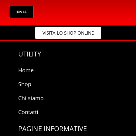
r
r
i
i
v
INVIA
v
a
a
c
c
y
y
VISITA LO SHOP ONLINE
*
UTILITY
Home
Shop
Chi siamo
Contatti
PAGINE INFORMATIVE