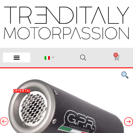
0
OFFERTA!