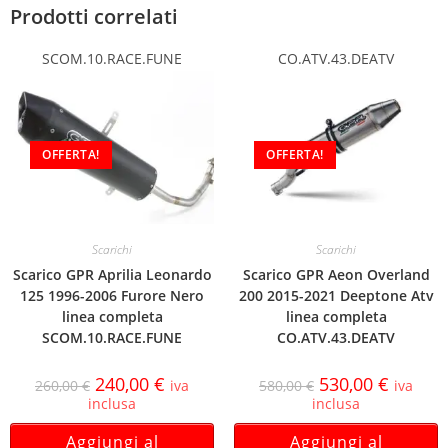
Prodotti correlati
SCOM.10.RACE.FUNE
CO.ATV.43.DEATV
OFFERTA!
OFFERTA!
Scarichi
Scarichi
Scarico GPR Aprilia Leonardo
Scarico GPR Aeon Overland
125 1996-2006 Furore Nero
200 2015-2021 Deeptone Atv
linea completa
linea completa
SCOM.10.RACE.FUNE
CO.ATV.43.DEATV
240,00
€
530,00
€
260,00
€
iva
580,00
€
iva
inclusa
inclusa
Aggiungi al
Aggiungi al