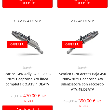
carrello
carrello
CO.ATV.4.DEATV
ATV.48.DEATV
OFFERTA!
OFFERTA!
Scarichi
Scarichi
Scarico GPR Adly 320 S 2005-
Scarico GPR Access Baja 450
2021 Deeptone Atv linea
2005-2021 Deeptone Atv
completa CO.ATV.4.DEATV
silenziatore con raccordo
ATV.48.DEATV
470,00
€
520,00
€
iva
390,00
€
inclusa
430,00
€
iva
inclusa
Aggiungi al