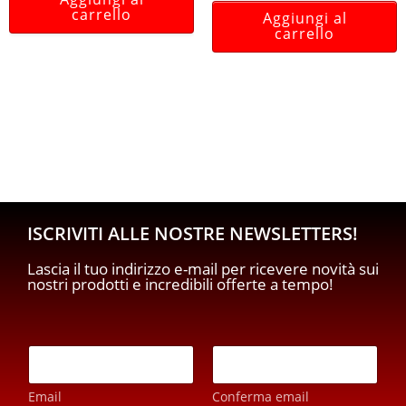
carrello
Aggiungi al
carrello
ISCRIVITI ALLE NOSTRE NEWSLETTERS!
Lascia il tuo indirizzo e-mail per ricevere novità sui
nostri prodotti e incredibili offerte a tempo!
p
E
r
m
i
a
v
Email
Conferma email
i