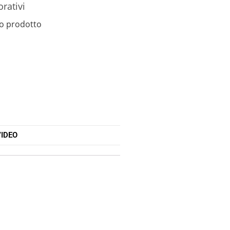
orativi
o prodotto
IDEO