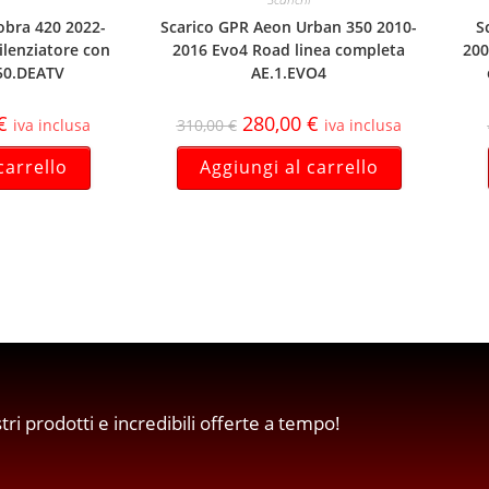
obra 420 2022-
Scarico GPR Aeon Urban 350 2010-
S
ilenziatore con
2016 Evo4 Road linea completa
200
50.DEATV
AE.1.EVO4
€
280,00
€
iva inclusa
310,00
€
iva inclusa
carrello
Aggiungi al carrello
stri prodotti e incredibili offerte a tempo!