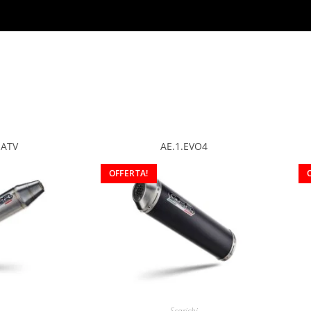
EATV
AE.1.EVO4
OFFERTA!
Scarichi