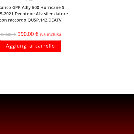
carico GPR Adly 500 Hurricane S
5-2021 Deeptone Atv silenziatore
con raccordo QUSP.142.DEATV
390,00
€
430,00
€
iva inclusa
Aggiungi al carrello