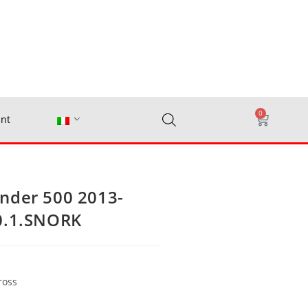
0
nt
nder 500 2013-
60.1.SNORK
ross