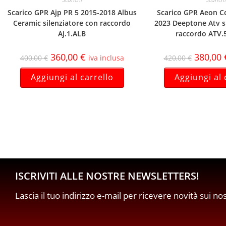
Scarico GPR Ajp PR 5 2015-2018 Albus
Scarico GPR Aeon C
Ceramic silenziatore con raccordo
2023 Deeptone Atv s
AJ.1.ALB
raccordo ATV.
360,00
€
380,00
400,00
€
iva inclusa
420,00
€
Aggiungi al carrello
Aggiungi al 
ISCRIVITI ALLE NOSTRE NEWSLETTERS!
Lascia il tuo indirizzo e-mail per ricevere novità sui no