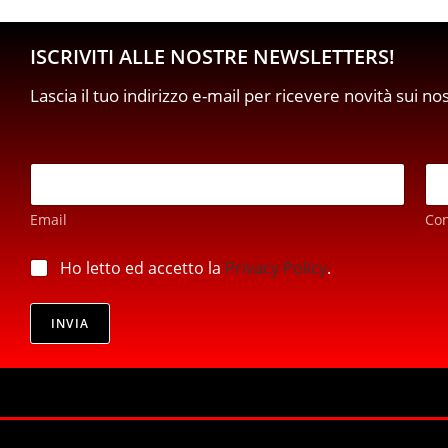
ISCRIVITI ALLE NOSTRE NEWSLETTERS!
Lascia il tuo indirizzo e-mail per ricevere novità sui no
*
E
*
m
p
a
r
Email
Co
i
i
l
v
*
p
Ho letto ed accetto la
Privacy Policy
.
a
r
c
i
y
v
INVIA
a
c
y
*