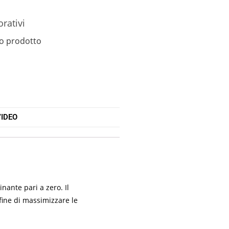
orativi
o prodotto
IDEO
nante pari a zero. Il
fine di massimizzare le