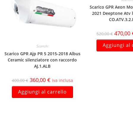
Scarico GPR Aeon Mo
2021 Deeptone Atv 
CO.ATV.3.2
470,00
520,00
€
Aggiungi al 
Scarichi
Scarico GPR Ajp PR 5 2015-2018 Albus
Ceramic silenziatore con raccordo
AJ.1.ALB
360,00
€
400,00
€
iva inclusa
Aggiungi al carrello