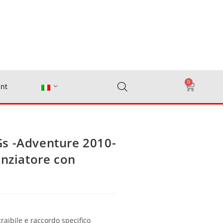
0
nt
s -Adventure 2010-
enziatore con
traibile e raccordo specifico