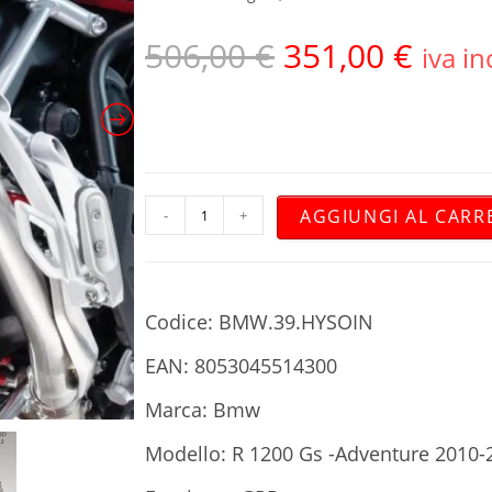
506,00
€
351,00
€
iva in
AGGIUNGI AL CARR
-
+
Codice: BMW.39.HYSOIN
EAN: 8053045514300
Marca: Bmw
Modello: R 1200 Gs -Adventure 2010-