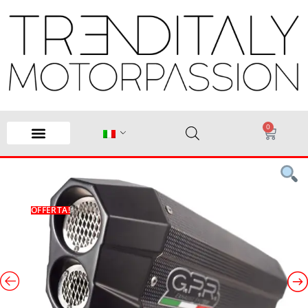
0
OFFERTA!