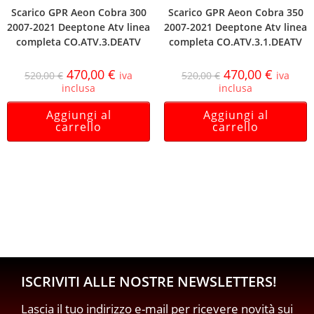
Scarico GPR Aeon Cobra 300
Scarico GPR Aeon Cobra 350
2007-2021 Deeptone Atv linea
2007-2021 Deeptone Atv linea
completa CO.ATV.3.DEATV
completa CO.ATV.3.1.DEATV
470,00
€
470,00
€
520,00
€
iva
520,00
€
iva
inclusa
inclusa
Aggiungi al
Aggiungi al
carrello
carrello
ISCRIVITI ALLE NOSTRE NEWSLETTERS!
Lascia il tuo indirizzo e-mail per ricevere novità sui