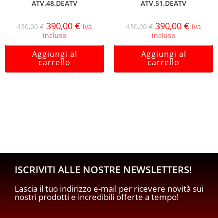
ATV.48.DEATV
ATV.51.DEATV
390,00
€
390,00
€
430,00
€
iva
430,00
€
iva
inclusa
inclusa
Aggiungi al
Aggiungi al
carrello
carrello
ISCRIVITI ALLE NOSTRE NEWSLETTERS!
Lascia il tuo indirizzo e-mail per ricevere novità sui
nostri prodotti e incredibili offerte a tempo!