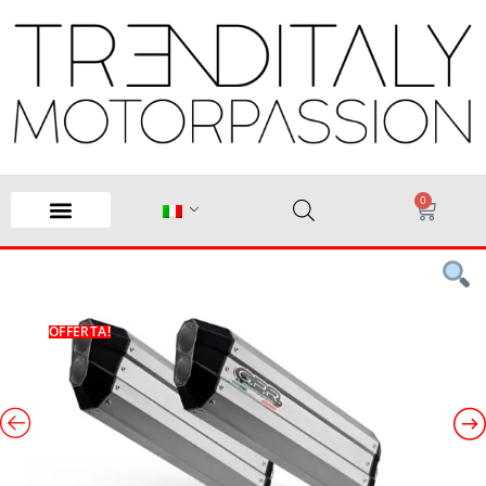
0
OFFERTA!