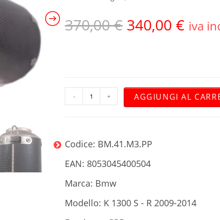
370,00
€
340,00
€
iva in
AGGIUNGI AL CARR
-
+
Codice: BM.41.M3.PP
EAN: 8053045400504
Marca: Bmw
Modello: K 1300 S - R 2009-2014