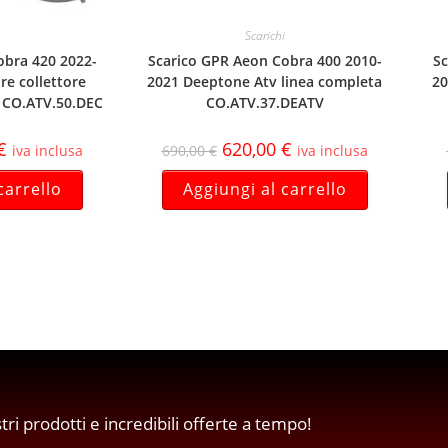
Scarichi
obra 420 2022-
Scarico GPR Aeon Cobra 400 2010-
Sc
re collettore
2021 Deeptone Atv linea completa
20
e CO.ATV.50.DEC
CO.ATV.37.DEATV
€
620,00
€
iva inclusa
690,00
€
iva inclusa
carrello
Aggiungi al carrello
stri prodotti e incredibili offerte a tempo!