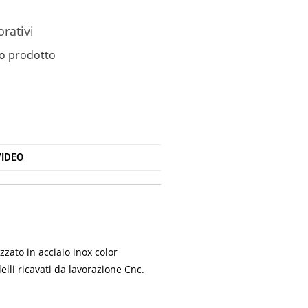
orativi
o prodotto
IDEO
zato in acciaio inox color
lli ricavati da lavorazione Cnc.