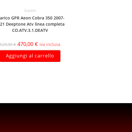
Scarichi
arico GPR Aeon Cobra 350 2007-
21 Deeptone Atv linea completa
CO.ATV.3.1.DEATV
470,00
€
520,00
€
iva inclusa
Aggiungi al carrello