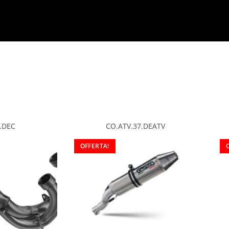
.DEC
CO.ATV.37.DEATV
OFFERTA!