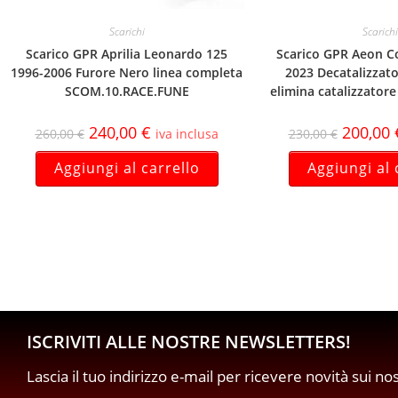
Scarichi
Scarichi
Scarico GPR Aprilia Leonardo 125
Scarico GPR Aeon C
1996-2006 Furore Nero linea completa
2023 Decatalizzato
SCOM.10.RACE.FUNE
elimina catalizzator
240,00
€
200,00
260,00
€
iva inclusa
230,00
€
Aggiungi al carrello
Aggiungi al 
ISCRIVITI ALLE NOSTRE NEWSLETTERS!
Lascia il tuo indirizzo e-mail per ricevere novità sui no