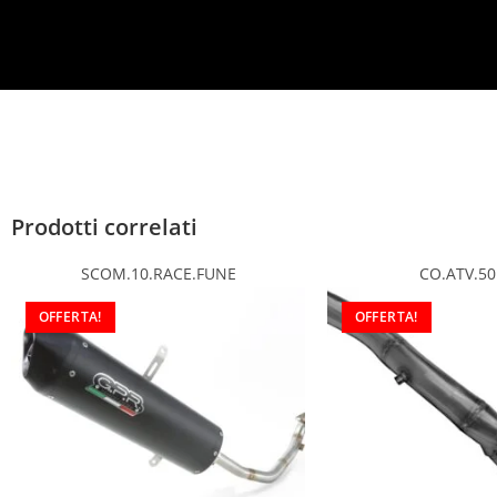
*
Prodotti correlati
SCOM.10.RACE.FUNE
CO.ATV.50
OFFERTA!
OFFERTA!