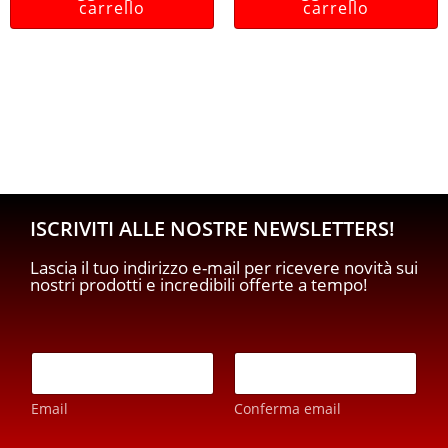
carrello
carrello
ISCRIVITI ALLE NOSTRE NEWSLETTERS!
Lascia il tuo indirizzo e-mail per ricevere novità sui
nostri prodotti e incredibili offerte a tempo!
E
m
a
Email
Conferma email
i
l
p