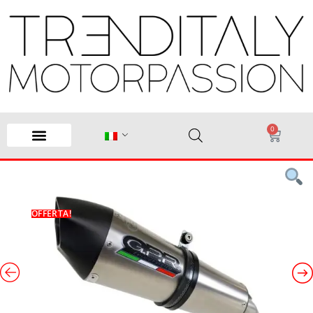
0
OFFERTA!