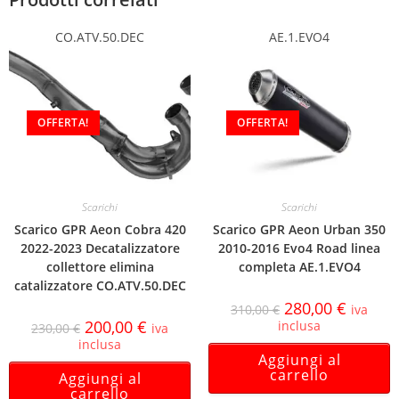
CO.ATV.50.DEC
AE.1.EVO4
OFFERTA!
OFFERTA!
Scarichi
Scarichi
Scarico GPR Aeon Cobra 420
Scarico GPR Aeon Urban 350
2022-2023 Decatalizzatore
2010-2016 Evo4 Road linea
collettore elimina
completa AE.1.EVO4
catalizzatore CO.ATV.50.DEC
280,00
€
310,00
€
iva
200,00
€
inclusa
230,00
€
iva
inclusa
Aggiungi al
carrello
Aggiungi al
carrello