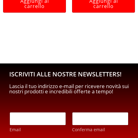
Aggiungi al
Aggiungi al
carrello
carrello
ISCRIVITI ALLE NOSTRE NEWSLETTERS!
Lascia il tuo indirizzo e-mail per ricevere novità sui
nostri prodotti e incredibili offerte a tempo!
p
E
r
m
i
a
v
Email
Conferma email
i
a
l