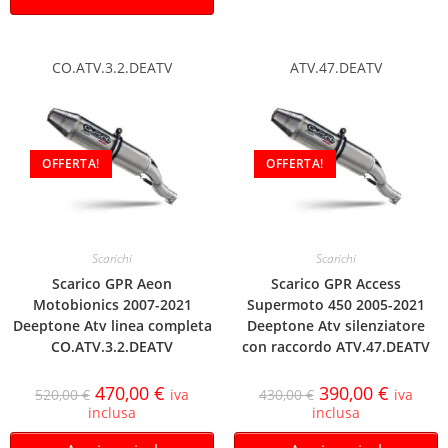
CO.ATV.3.2.DEATV
ATV.47.DEATV
OFFERTA!
OFFERTA!
Scarichi
Scarichi
Scarico GPR Aeon
Scarico GPR Access
Motobionics 2007-2021
Supermoto 450 2005-2021
Deeptone Atv linea completa
Deeptone Atv silenziatore
CO.ATV.3.2.DEATV
con raccordo ATV.47.DEATV
470,00
€
390,00
€
520,00
€
iva
430,00
€
iva
inclusa
inclusa