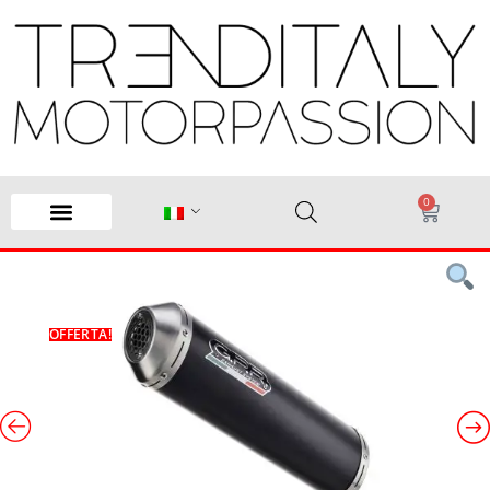
0
OFFERTA!