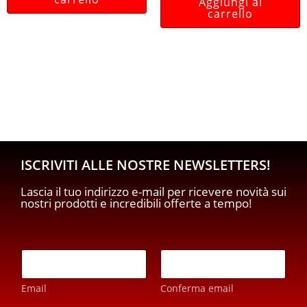
Aggiungi al
carrello
ISCRIVITI ALLE NOSTRE NEWSLETTERS!
Lascia il tuo indirizzo e-mail per ricevere novità sui
nostri prodotti e incredibili offerte a tempo!
E
m
a
Email
Conferma email
i
l