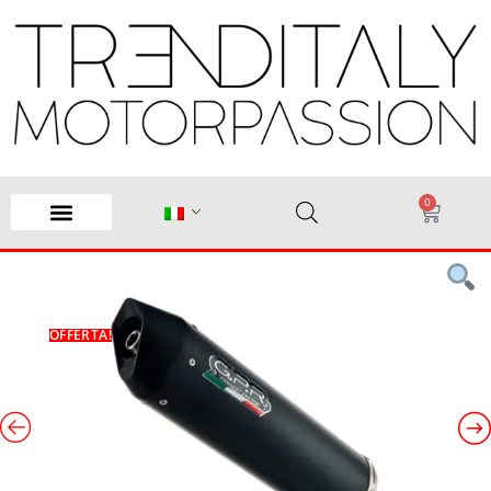
0
OFFERTA!