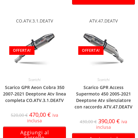
CO.ATV.3.1.DEATV
ATV.47.DEATV
OFFERTA!
OFFERTA!
Scarichi
Scarichi
Scarico GPR Aeon Cobra 350
Scarico GPR Access
2007-2021 Deeptone Atv linea
Supermoto 450 2005-2021
completa CO.ATV.3.1.DEATV
Deeptone Atv silenziatore
con raccordo ATV.47.DEATV
470,00
€
520,00
€
iva
390,00
€
inclusa
430,00
€
iva
inclusa
Aggiungi al
carrello