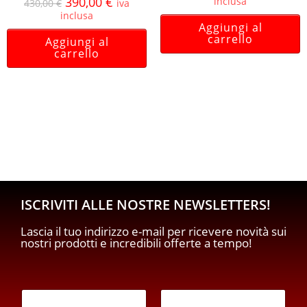
390,00
€
inclusa
430,00
€
iva
inclusa
Aggiungi al
carrello
Aggiungi al
carrello
ISCRIVITI ALLE NOSTRE NEWSLETTERS!
Lascia il tuo indirizzo e-mail per ricevere novità sui
nostri prodotti e incredibili offerte a tempo!
p
E
r