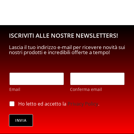
ISCRIVITI ALLE NOSTRE NEWSLETTERS!
Lascia il tuo indirizzo e-mail per ricevere novità sui
nostri prodotti e incredibili offerte a tempo!
p
E
r
m
i
a
v
Email
Conferma email
i
a
l
c
*
p
Ho letto ed accetto la
Privacy Policy
.
y
r
E
i
m
v
INVIA
a
a
i
c
l