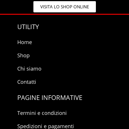
y
p
VISITA LO SHOP ONLINE
*
r
i
v
UTILITY
a
c
y
Home
Shop
Chi siamo
Contatti
PAGINE INFORMATIVE
Termini e condizioni
Spedizioni e pagamenti