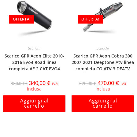
OFFERTA!
OFFERTA!
Scarichi
Scarichi
Scarico GPR Aeon Elite 2010-
Scarico GPR Aeon Cobra 300
2016 Evo4 Road linea
2007-2021 Deeptone Atv linea
completa AE.2.CAT.EVO4
completa CO.ATV.3.DEATV
340,00
€
470,00
€
380,00
€
iva
520,00
€
iva
inclusa
inclusa
Aggiungi al
Aggiungi al
carrello
carrello