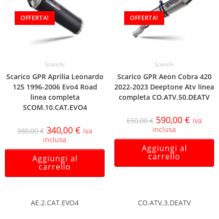
OFFERTA!
OFFERTA!
Scarichi
Scarichi
Scarico GPR Aprilia Leonardo
Scarico GPR Aeon Cobra 420
125 1996-2006 Evo4 Road
2022-2023 Deeptone Atv linea
linea completa
completa CO.ATV.50.DEATV
SCOM.10.CAT.EVO4
590,00
€
650,00
€
iva
340,00
€
inclusa
380,00
€
iva
inclusa
Aggiungi al
carrello
Aggiungi al
carrello
AE.2.CAT.EVO4
CO.ATV.3.DEATV