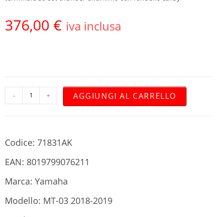
376,00
€
iva inclusa
AGGIUNGI AL CARRELLO
-
+
Codice: 71831AK
EAN: 8019799076211
Marca: Yamaha
Modello: MT-03 2018-2019