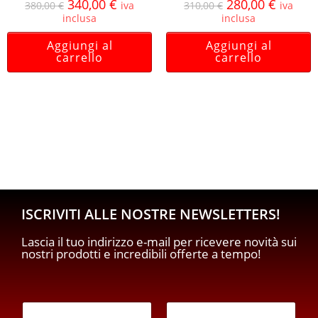
340,00
€
280,00
€
380,00
€
iva
310,00
€
iva
inclusa
inclusa
Aggiungi al
Aggiungi al
carrello
carrello
ISCRIVITI ALLE NOSTRE NEWSLETTERS!
Lascia il tuo indirizzo e-mail per ricevere novità sui
nostri prodotti e incredibili offerte a tempo!
E