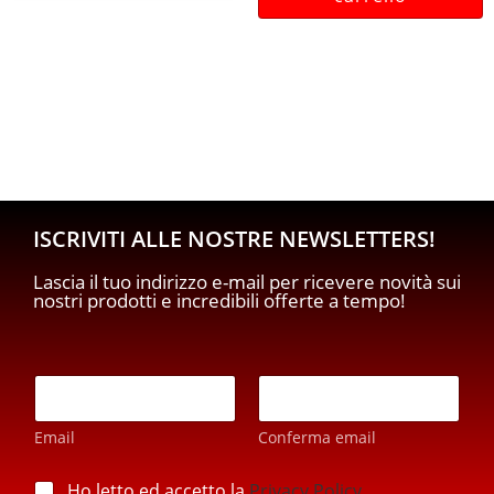
ISCRIVITI ALLE NOSTRE NEWSLETTERS!
Lascia il tuo indirizzo e-mail per ricevere novità sui
nostri prodotti e incredibili offerte a tempo!
p
E
r
m
i
a
v
Email
Conferma email
i
a
l
c
*
p
Ho letto ed accetto la
Privacy Policy
.
y