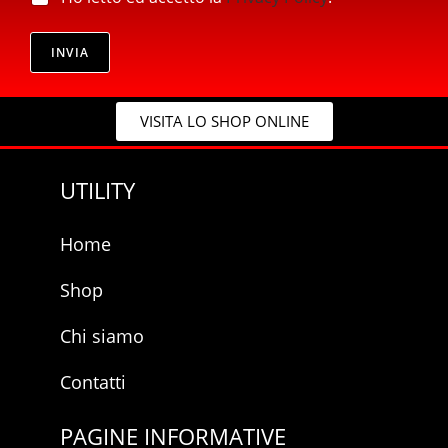
r
*
i
p
v
INVIA
r
a
i
c
v
y
a
VISITA LO SHOP ONLINE
*
c
y
UTILITY
Home
Shop
Chi siamo
Contatti
PAGINE INFORMATIVE