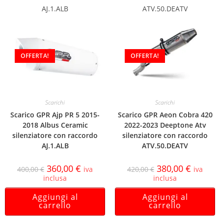
AJ.1.ALB
ATV.50.DEATV
OFFERTA!
OFFERTA!
Scarichi
Scarichi
Scarico GPR Ajp PR 5 2015-
Scarico GPR Aeon Cobra 420
2018 Albus Ceramic
2022-2023 Deeptone Atv
silenziatore con raccordo
silenziatore con raccordo
AJ.1.ALB
ATV.50.DEATV
360,00
€
380,00
€
400,00
€
iva
420,00
€
iva
inclusa
inclusa
Aggiungi al
Aggiungi al
carrello
carrello