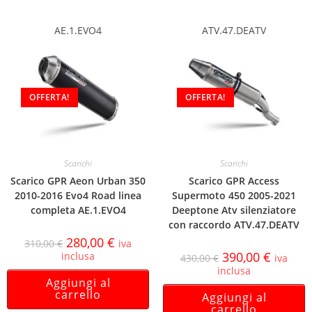
AE.1.EVO4
ATV.47.DEATV
OFFERTA!
OFFERTA!
Scarichi
Scarichi
Scarico GPR Aeon Urban 350
Scarico GPR Access
2010-2016 Evo4 Road linea
Supermoto 450 2005-2021
completa AE.1.EVO4
Deeptone Atv silenziatore
con raccordo ATV.47.DEATV
280,00
€
310,00
€
iva
390,00
€
inclusa
430,00
€
iva
inclusa
Aggiungi al
carrello
Aggiungi al
carrello