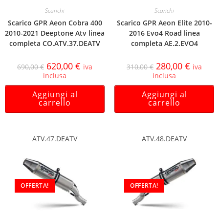
Scarichi
Scarichi
Scarico GPR Aeon Cobra 400
Scarico GPR Aeon Elite 2010-
2010-2021 Deeptone Atv linea
2016 Evo4 Road linea
completa CO.ATV.37.DEATV
completa AE.2.EVO4
620,00
€
280,00
€
690,00
€
iva
310,00
€
iva
inclusa
inclusa
Aggiungi al
Aggiungi al
carrello
carrello
ATV.47.DEATV
ATV.48.DEATV
OFFERTA!
OFFERTA!