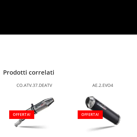
y
*
Prodotti correlati
CO.ATV.37.DEATV
AE.2.EVO4
OFFERTA!
OFFERTA!