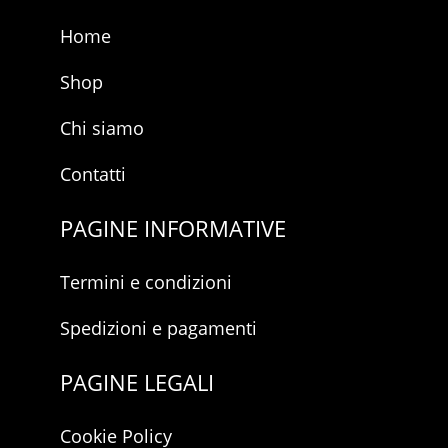
p
r
Home
i
v
a
Shop
c
y
Chi siamo
Contatti
PAGINE INFORMATIVE
Termini e condizioni
Spedizioni e pagamenti
PAGINE LEGALI
Cookie Policy