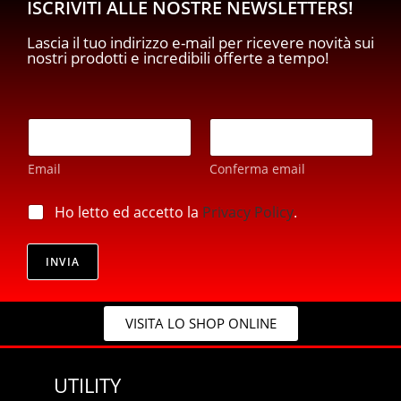
ISCRIVITI ALLE NOSTRE NEWSLETTERS!
Lascia il tuo indirizzo e-mail per ricevere novità sui
nostri prodotti e incredibili offerte a tempo!
E
m
a
Email
Conferma email
i
l
p
*
p
Ho letto ed accetto la
Privacy Policy
.
r
r
i
i
v
v
INVIA
a
a
c
c
y
y
E
VISITA LO SHOP ONLINE
*
m
a
i
UTILITY
l