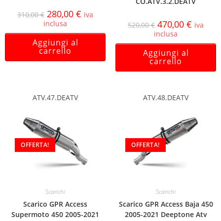
CO.ATV.3.2.DEATV
280,00
€
310,00
€
iva
470,00
€
inclusa
520,00
€
iva
inclusa
Aggiungi al
carrello
Aggiungi al
carrello
ATV.47.DEATV
ATV.48.DEATV
OFFERTA!
OFFERTA!
Scarichi
Scarichi
Scarico GPR Access
Scarico GPR Access Baja 450
Supermoto 450 2005-2021
2005-2021 Deeptone Atv