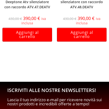
Deeptone Atv silenziatore
silenziatore con raccordo
con raccordo ATV.47.DEATV
ATV.48.DEATV
390,00
€
390,00
€
430,00
€
iva
430,00
€
iva
inclusa
inclusa
Aggiungi al
Aggiungi al
carrello
carrello
ISCRIVITI ALLE NOSTRE NEWSLETTERS!
Lascia il tuo indirizzo e-mail per ricevere novità sui
nostri prodotti e incredibili offerte a tempo!