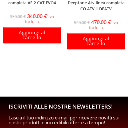
completa AE.2.CAT.EVO4
Deeptone Atv linea completa
CO.ATV.1.DEATV
340,00
€
380,00
€
iva
470,00
€
inclusa
520,00
€
iva
inclusa
Aggiungi al
carrello
Aggiungi al
carrello
ISCRIVITI ALLE NOSTRE NEWSLETTERS!
Lascia il tuo indirizzo e-mail per ricevere novità sui
nostri prodotti e incredibili offerte a tempo!