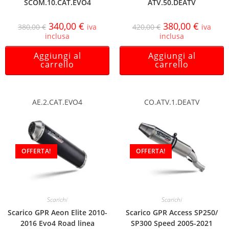
SCOM.10.CAT.EVO4
ATV.50.DEATV
340,00
€
380,00
€
380,00
€
iva
420,00
€
iva
inclusa
inclusa
Aggiungi al
Aggiungi al
carrello
carrello
AE.2.CAT.EVO4
CO.ATV.1.DEATV
OFFERTA!
OFFERTA!
Scarichi
Scarichi
Scarico GPR Aeon Elite 2010-
Scarico GPR Access SP250/
2016 Evo4 Road linea
SP300 Speed 2005-2021