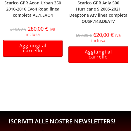
Scarico GPR Aeon Urban 350
Scarico GPR Adly 500
2010-2016 Evo4 Road linea
Hurricane S 2005-2021
completa AE.1.EVO4
Deeptone Atv linea completa
QUSP.143.DEATV
280,00
€
310,00
€
iva
620,00
€
inclusa
690,00
€
iva
inclusa
Aggiungi al
carrello
Aggiungi al
carrello
ISCRIVITI ALLE NOSTRE NEWSLETTERS!