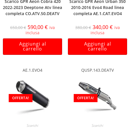
Scarico GPR Aeon Cobra 420
Scarico GPR Aeon Urban 350
2022-2023 Deeptone Atv linea
2010-2016 Evo4 Road linea
completa CO.ATV.50.DEATV
completa AE.1.CAT.EVO4
590,00
€
340,00
€
650,00
€
iva
380,00
€
iva
inclusa
inclusa
Aggiungi al
Aggiungi al
carrello
carrello
AE.1.EVO4
QUSP.143.DEATV
OFFERTA!
OFFERTA!
Scarichi
Scarichi