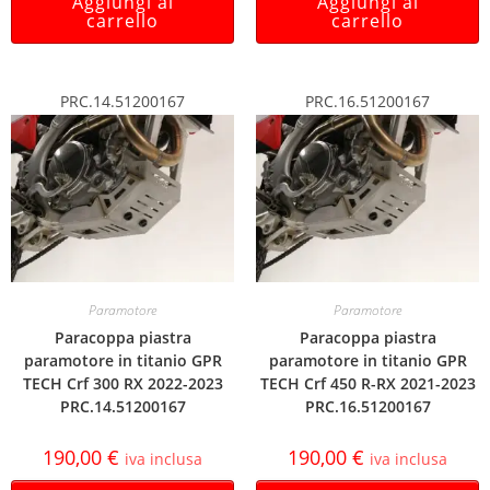
Aggiungi al
Aggiungi al
carrello
carrello
PRC.14.51200167
PRC.16.51200167
Paramotore
Paramotore
Paracoppa piastra
Paracoppa piastra
paramotore in titanio GPR
paramotore in titanio GPR
TECH Crf 300 RX 2022-2023
TECH Crf 450 R-RX 2021-2023
PRC.14.51200167
PRC.16.51200167
190,00
€
190,00
€
iva inclusa
iva inclusa