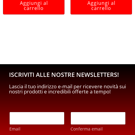
Aggiungi al
Aggiungi al
carrello
carrello
ISCRIVITI ALLE NOSTRE NEWSLETTERS!
Lascia il tuo indirizzo e-mail per ricevere novità sui
nostri prodotti e incredibili offerte a tempo!
E
m
a
Email
Conferma email
i