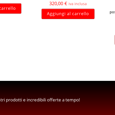
320,00
€
iva inclusa
carrello
po
Aggiungi al carrello
stri prodotti e incredibili offerte a tempo!