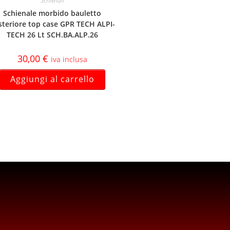
Schienali
Schienale morbido bauletto
steriore top case GPR TECH ALPI-
TECH 26 Lt SCH.BA.ALP.26
30,00
€
iva inclusa
Aggiungi al carrello