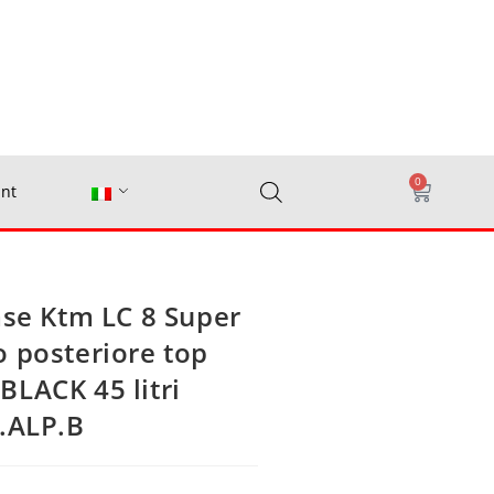
0
nt
ase Ktm LC 8 Super
 posteriore top
LACK 45 litri
5.ALP.B