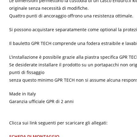
Le dimensioni permettono la custodia di un casco Enduro.
Il k
originale senza necessità di modifiche.
Quattro punti di ancoraggio offrono una resistenza ottimale.
Si possono acquistare separatamente come optional la protezio
Il bauletto GPR TECH comprende una fodera estraibile e lavabi
L’installazione è possibile grazie alla piastra specifica GPR T
Se desiderate installare il prodotto su un portapacchi non orig
punti di fissaggio
senza questo minimo GPR TECH non si assume alcuna responsabili
Made in Italy
Garanzia ufficiale GPR di 2 anni
Clicca sui link seguenti per scaricare gli allegati:
SCHEDA DI MONTAGGIO