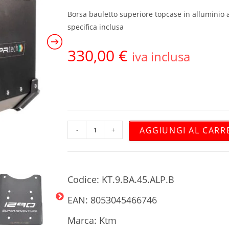
Borsa bauletto superiore topcase in alluminio a
specifica inclusa
330,00
€
iva inclusa
AGGIUNGI AL CARR
-
+
Codice: KT.9.BA.45.ALP.B
EAN: 8053045466746
Marca: Ktm