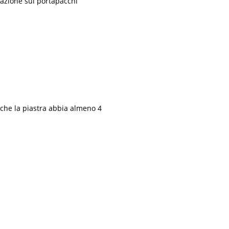
llazione sul portapacchi
e che la piastra abbia almeno 4
.