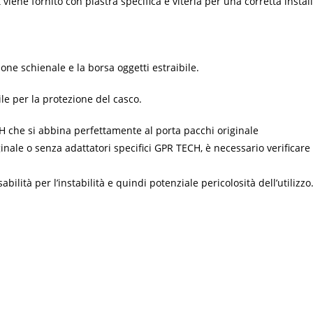
it viene fornito con piastra specifica e viteria per una corretta insta
ne schienale e la borsa oggetti estraibile.
le per la protezione del casco.
ECH che si abbina perfettamente al porta pacchi originale
inale o senza adattatori specifici GPR TECH, è necessario verificar
tà per l’instabilità e quindi potenziale pericolosità dell’utilizzo