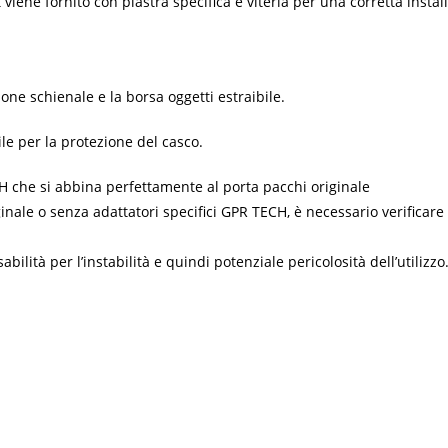
it viene fornito con piastra specifica e viteria per una corretta insta
ne schienale e la borsa oggetti estraibile.
le per la protezione del casco.
ECH che si abbina perfettamente al porta pacchi originale
inale o senza adattatori specifici GPR TECH, è necessario verificar
tà per l’instabilità e quindi potenziale pericolosità dell’utilizzo