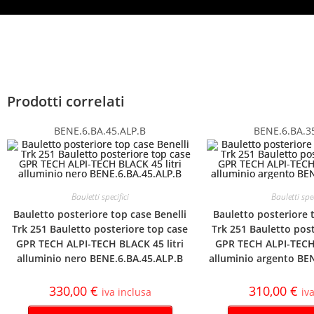
Prodotti correlati
BENE.6.BA.45.ALP.B
BENE.6.BA.3
Bauletti specifici
Bauletti spec
Bauletto posteriore top case Benelli
Bauletto posteriore 
Trk 251 Bauletto posteriore top case
Trk 251 Bauletto pos
GPR TECH ALPI-TECH BLACK 45 litri
GPR TECH ALPI-TECH 
alluminio nero BENE.6.BA.45.ALP.B
alluminio argento BE
330,00
€
310,00
€
iva inclusa
iv