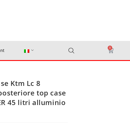
0
nt
ase Ktm Lc 8
posteriore top case
 45 litri alluminio