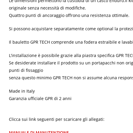
Le dimensioni permettono la custodia di un casco Enduro.
Il k
originale senza necessità di modifiche.
Quattro punti di ancoraggio offrono una resistenza ottimale.
Si possono acquistare separatamente come optional la protezio
Il bauletto GPR TECH comprende una fodera estraibile e lavabi
L’installazione è possibile grazie alla piastra specifica GPR T
Se desiderate installare il prodotto su un portapacchi non orig
punti di fissaggio
senza questo minimo GPR TECH non si assume alcuna responsabili
Made in Italy
Garanzia ufficiale GPR di 2 anni
Clicca sui link seguenti per scaricare gli allegati:
MANUALE DI MANUTENZIONE