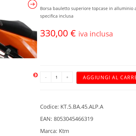
Borsa bauletto superiore topcase in alluminio a
specifica inclusa
330,00
€
iva inclusa
AGGIUNGI AL CARR
-
+
Codice: KT.5.BA.45.ALP.A
EAN: 8053045466319
Marca: Ktm