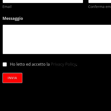
Email
Conferma ema
Messaggio
p
Ho letto ed accetto la
Privacy Policy
.
r
i
v
INVIA
a
c
y
*