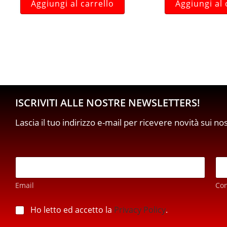
Aggiungi al carrello
Aggiungi al 
ISCRIVITI ALLE NOSTRE NEWSLETTERS!
Lascia il tuo indirizzo e-mail per ricevere novità sui no
E
m
a
Email
Co
i
l
*
*
p
Ho letto ed accetto la
Privacy Policy
.
E
r
m