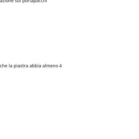
llazione sul portapacchi
e che la piastra abbia almeno 4
.