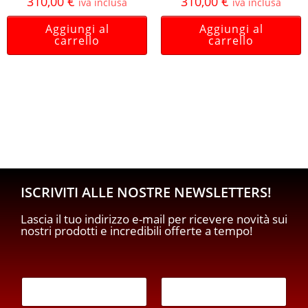
310,00
€
310,00
€
iva inclusa
iva inclusa
Aggiungi al
Aggiungi al
carrello
carrello
ISCRIVITI ALLE NOSTRE NEWSLETTERS!
Lascia il tuo indirizzo e-mail per ricevere novità sui
nostri prodotti e incredibili offerte a tempo!
E
m