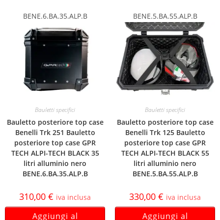
BENE.6.BA.35.ALP.B
BENE.5.BA.55.ALP.B
Bauletti specifici
Bauletti specifici
Bauletto posteriore top case
Bauletto posteriore top case
Benelli Trk 251 Bauletto
Benelli Trk 125 Bauletto
posteriore top case GPR
posteriore top case GPR
TECH ALPI-TECH BLACK 35
TECH ALPI-TECH BLACK 55
litri alluminio nero
litri alluminio nero
BENE.6.BA.35.ALP.B
BENE.5.BA.55.ALP.B
310,00
€
330,00
€
iva inclusa
iva inclusa
Aggiungi al
Aggiungi al