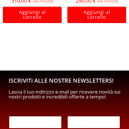
310,00
€
290,00
€
iva inclusa
iva inclusa
Aggiungi al
Aggiungi al
carrello
carrello
ISCRIVITI ALLE NOSTRE NEWSLETTERS!
Lascia il tuo indirizzo e-mail per ricevere novità sui
nostri prodotti e incredibili offerte a tempo!
E
m